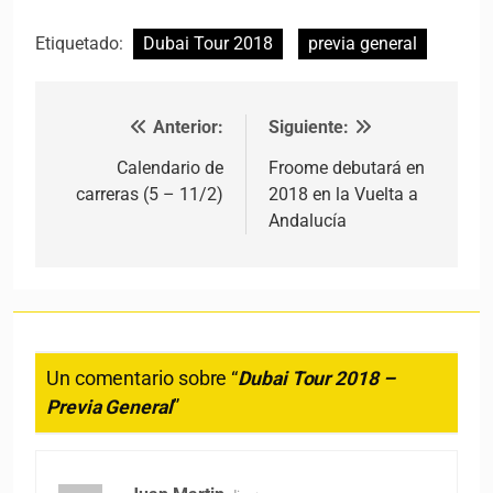
Etiquetado:
Dubai Tour 2018
previa general
Anterior:
Siguiente:
Navegación de entradas
Calendario de
Froome debutará en
carreras (5 – 11/2)
2018 en la Vuelta a
Andalucía
Un comentario sobre “
Dubai Tour 2018 –
Previa General
”