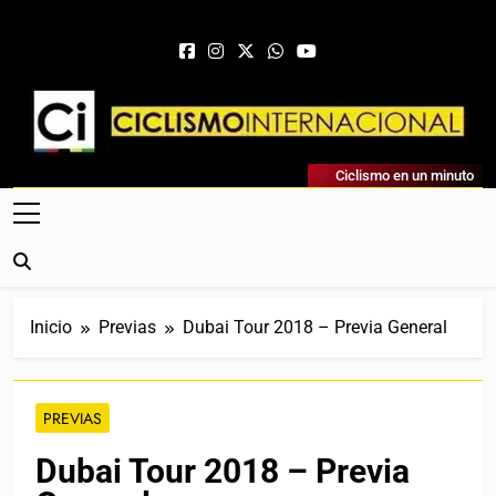
Saltar al contenido
Ciclismo Internacional
Ciclismo en un minuto
Web Dedicada Al Ciclismo Mundial. Entrevistas, Análisis,
Crónicas, Previas Y Más. La Web Ciclista De Referencia.
Inicio
Previas
Dubai Tour 2018 – Previa General
PREVIAS
Dubai Tour 2018 – Previa