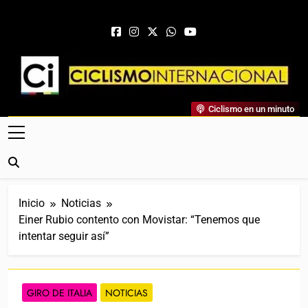
Saltar al contenido
Ciclismo Internacional
Ciclismo en un minuto
Web Dedicada Al Ciclismo Mundial. Entrevistas, Análisis,
Crónicas, Previas Y Más. La Web Ciclista De Referencia.
Inicio
Noticias
Einer Rubio contento con Movistar: “Tenemos que
intentar seguir así”
GIRO DE ITALIA
NOTICIAS