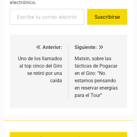
electrónico.
Escribe tu correo electrónico…
Suscribirse
Anterior:
Siguiente:
Navegación de entradas
Uno de los llamados
Matxin, sobre las
al top cinco del Giro
tácticas de Pogacar
se retiró por una
en el Giro: “No
caída
estamos pensando
en reservar energías
para el Tour”