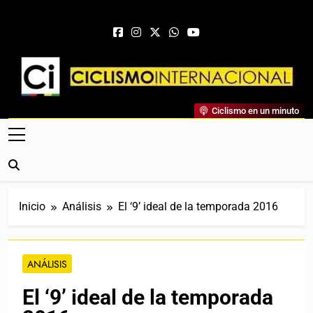
Saltar al contenido
Ciclismo Internacional
Ciclismo en un minuto
Web Dedicada Al Ciclismo Mundial. Entrevistas, Análisis,
Crónicas, Previas Y Más. La Web Ciclista De Referencia.
Inicio
Análisis
El ‘9’ ideal de la temporada 2016
ANÁLISIS
El ‘9’ ideal de la temporada