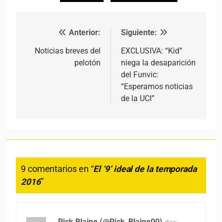
Anterior:
Siguiente:
Navegación de entradas
Noticias breves del
EXCLUSIVA: “Kid”
pelotón
niega la desaparición
del Funvic:
“Esperamos noticias
de la UCI”
9 comentarios en “
El ‘9’ ideal de la temporada
2016
”
Rick Blaine (@Rick_Blaine00)