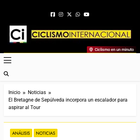
Saltar al contenido
Ciclismo Internacional
Ciclismo en un minuto
Web Dedicada Al Ciclismo Mundial. Entrevistas, Análisis,
Crónicas, Previas Y Más. La Web Ciclista De Referencia.
Inicio
Noticias
El Bretagne de Sepúlveda incorpora un escalador para
aspirar al Tour
ANÁLISIS
NOTICIAS