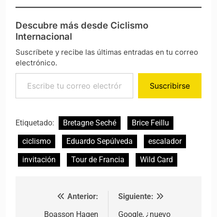
Descubre más desde Ciclismo
Internacional
Suscríbete y recibe las últimas entradas en tu correo
electrónico.
Escribe tu correo electrónico…
Suscribirse
Etiquetado:
Bretagne Seché
Brice Feillu
ciclismo
Eduardo Sepúlveda
escalador
invitación
Tour de Francia
Wild Card
Anterior:
Siguiente:
Navegación de entradas
Boasson Hagen
Google, ¿nuevo