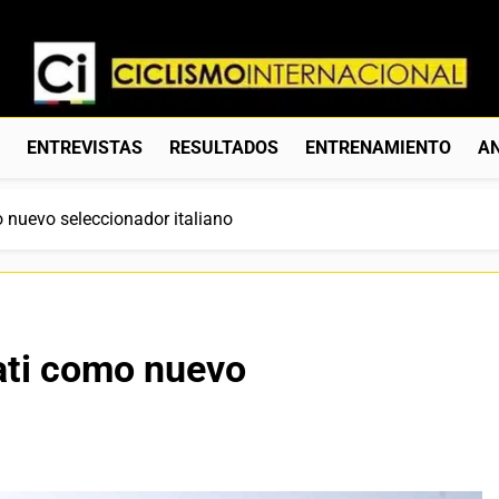
Ciclismo Internacion
Web Dedicada Al Ciclismo Mundial. Entrevistas, Análisis, C
S
ENTREVISTAS
RESULTADOS
ENTRENAMIENTO
AN
 nuevo seleccionador italiano
ati como nuevo