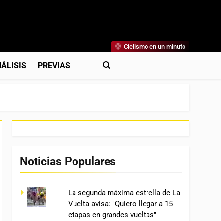
Ciclismo en un minuto
al
rónicas, Previas Y Más. La Web Ciclista De Referencia.
ÁLISIS
PREVIAS
Noticias Populares
La segunda máxima estrella de La
Vuelta avisa: "Quiero llegar a 15
etapas en grandes vueltas"