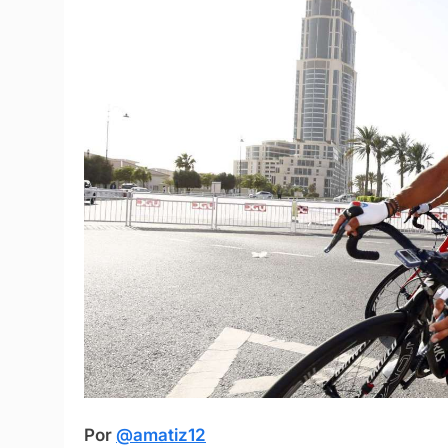
Por
@amatiz12