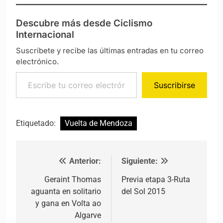
Descubre más desde Ciclismo
Internacional
Suscríbete y recibe las últimas entradas en tu correo
electrónico.
Escribe tu correo electrónico…
Suscribirse
Etiquetado:
Vuelta de Mendoza
Anterior:
Siguiente:
Navegación de entradas
Geraint Thomas
Previa etapa 3-Ruta
aguanta en solitario
del Sol 2015
y gana en Volta ao
Algarve