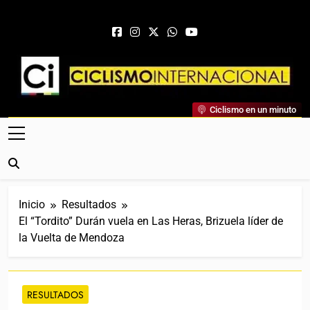
Saltar al contenido
Ciclismo Internacional
Ciclismo en un minuto
Web Dedicada Al Ciclismo Mundial. Entrevistas, Análisis,
Crónicas, Previas Y Más. La Web Ciclista De Referencia.
Inicio
Resultados
El “Tordito” Durán vuela en Las Heras, Brizuela líder de
la Vuelta de Mendoza
RESULTADOS