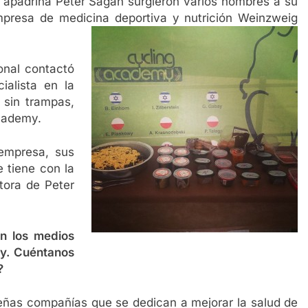
e apadrina Peter Sagan surgieron varios nombres a su
 empresa de medicina deportiva y nutrición Weinzweig
ional contactó
ialista en la
 sin trampas,
Academy.
 empresa, sus
e tiene con la
tora de Peter
n los medios
my. Cuéntanos
?
ñas compañías que se dedican a mejorar la salud de