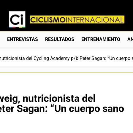
Ciclismo Internacion
Web Dedicada Al Ciclismo Mundial. Entrevistas, Análisis, C
S
ENTREVISTAS
RESULTADOS
ENTRENAMIENTO
AN
 nutricionista del Cycling Academy p/b Peter Sagan: “Un cuerpo
eig, nutricionista del
ter Sagan: “Un cuerpo sano