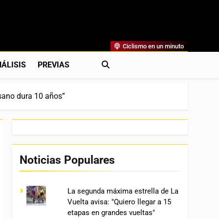
Ciclismo en un minuto
al
rónicas, Previas Y Más. La Web Ciclista De Referencia.
ÁLISIS
PREVIAS
 sano dura 10 años”
Noticias Populares
La segunda máxima estrella de La
Vuelta avisa: "Quiero llegar a 15
etapas en grandes vueltas"