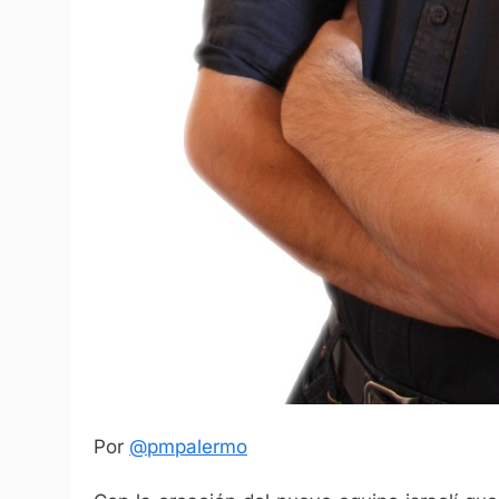
Por
@pmpalermo