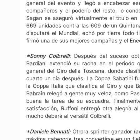
general del evento y llegó a encabezar es
compañeros y el poderío del resto, lo cond
Sagan se aseguró virtualmente el título en
669 unidades contra las 609 de un Quintana
disputará el Mundial, echó por tierra todo t
firmó una de sus mejores campañas y el Enec
*Sonny Colbrelli
: Después del suceso obt
Bardiani extendió su racha en el período
general del Giro della Toscana, donde clasi
cuarto un día después. La Coppa Sabatini fu
la Coppa Italia que clasifica al Giro y que B
Bahrain relegó a gente muy veloz, como Pas
buena la tarea de su escuadra. Finalment
satisfacción, Ruffoni entregó otra alegría 
mucho deberá al versátil Colbrelli.
*Daniele Bennati:
Otrora sprinter ganador (a
máxima categoría tras convertirse en un fiel