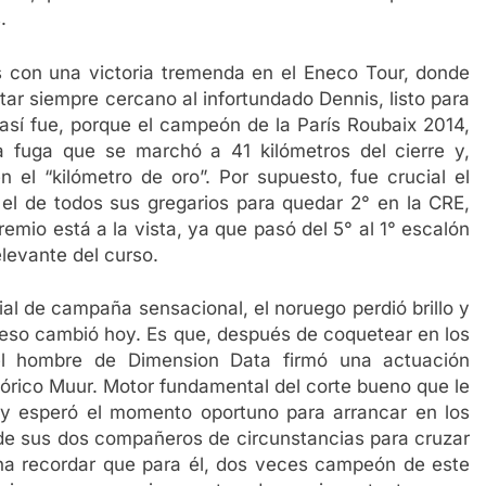
.
s con una victoria tremenda en el Eneco Tour, donde
tar siempre cercano al infortundado Dennis, listo para
 así fue, porque el campeón de la París Roubaix 2014,
a fuga que se marchó a 41 kilómetros del cierre y,
 el “kilómetro de oro”. Por supuesto, fue crucial el
l de todos sus gregarios para quedar 2° en la CRE,
premio está a la vista, ya que pasó del 5° al 1° escalón
elevante del curso.
al de campaña sensacional, el noruego perdió brillo y
 eso cambió hoy. Es que, después de coquetear en los
 el hombre de Dimension Data firmó una actuación
tórico Muur. Motor fundamental del corte bueno que le
 Sky esperó el momento oportuno para arrancar en los
de sus dos compañeros de circunstancias para cruzar
pena recordar que para él, dos veces campeón de este