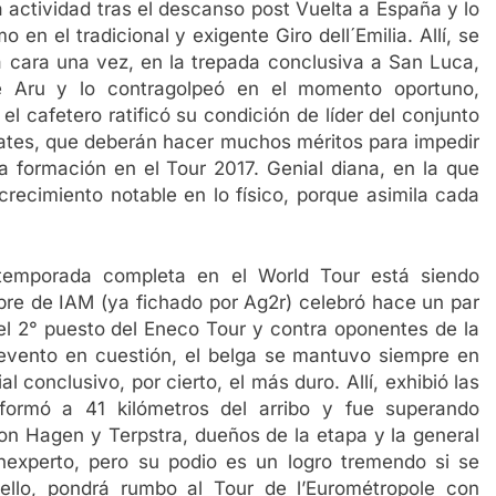
 actividad tras el descanso post Vuelta a España y lo
 en el tradicional y exigente Giro dell´Emilia. Allí, se
a cara una vez, en la trepada conclusiva a San Luca,
e Aru y lo contragolpeó en el momento oportuno,
el cafetero ratificó su condición de líder del conjunto
tes, que deberán hacer muchos méritos para impedir
la formación en el Tour 2017. Genial diana, en la que
crecimiento notable en lo físico, porque asimila cada
temporada completa en el World Tour está siendo
mbre de IAM (ya fichado por Ag2r) celebró hace un par
l 2° puesto del Eneco Tour y contra oponentes de la
 evento en cuestión, el belga se mantuvo siempre en
l conclusivo, por cierto, el más duro. Allí, exhibió las
formó a 41 kilómetros del arribo y fue superando
son Hagen y Terpstra, dueños de la etapa y la general
experto, pero su podio es un logro tremendo si se
 ello, pondrá rumbo al Tour de l’Eurométropole con