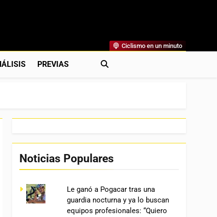
Ciclismo en un minuto
al
rónicas, Previas Y Más. La Web Ciclista De Referencia.
ÁLISIS
PREVIAS
Noticias Populares
Le ganó a Pogacar tras una
guardia nocturna y ya lo buscan
equipos profesionales: “Quiero