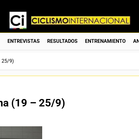
Ciclismo Internacion
Web Dedicada Al Ciclismo Mundial. Entrevistas, Análisis, C
S
ENTREVISTAS
RESULTADOS
ENTRENAMIENTO
AN
– 25/9)
na (19 – 25/9)