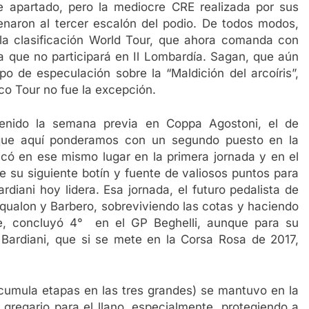
e apartado, pero la mediocre CRE realizada por sus
enaron al tercer escalón del podio. De todos modos,
 la clasificación World Tour, que ahora comanda con
 que no participará en Il Lombardía. Sagan, que aún
ipo de especulación sobre la “Maldición del arcoíris”,
o Tour no fue la excepción.
enido la semana previa en Coppa Agostoni, el de
 que aquí ponderamos con un segundo puesto en la
ficó en ese mismo lugar en la primera jornada y en el
e su siguiente botín y fuente de valiosos puntos para
ardiani hoy lidera. Esa jornada, el futuro pedalista de
qualon y Barbero, sobreviviendo las cotas y haciendo
e, concluyó 4° en el GP Beghelli, aunque para su
al Bardiani, que si se mete en la Corsa Rosa de 2017,
cumula etapas en las tres grandes) se mantuvo en la
 gregario para el llano, especialmente, protegiendo a