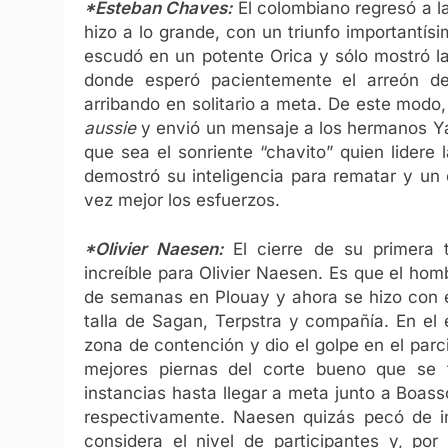
*Esteban Chaves:
El colombiano regresó a la
hizo a lo grande, con un triunfo importantísimo
escudó en un potente Orica y sólo mostró l
donde esperó pacientemente el arreón d
arribando en solitario a meta. De este modo, 
aussie
y envió un mensaje a los hermanos Ya
que sea el sonriente “chavito” quien lidere 
demostró su inteligencia para rematar y un 
vez mejor los esfuerzos.
*Olivier Naesen:
El cierre de su primera 
increíble para Olivier Naesen. Es que el ho
de semanas en Plouay y ahora se hizo con e
talla de Sagan, Terpstra y compañía. En el
zona de contención y dio el golpe en el parcia
mejores piernas del corte bueno que se 
instancias hasta llegar a meta junto a Boas
respectivamente. Naesen quizás pecó de in
considera el nivel de participantes y, por