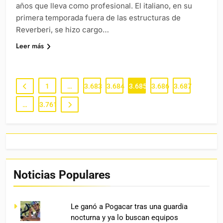
años que lleva como profesional. El italiano, en su
primera temporada fuera de las estructuras de
Reverberi, se hizo cargo…
Leer más
1
…
3.683
3.684
3.685
3.686
3.687
…
3.761
Noticias Populares
Le ganó a Pogacar tras una guardia
nocturna y ya lo buscan equipos