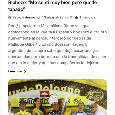
Richeze: “Me sentí muy bien pero quedé
tapado”
Pablo Palermo
13 años atrás
0
1 minutos
Por @pmpalermo Maximiliano Richeze sigue
destacando en la Vuelta a España y hoy rozó el triunfo
nuevamente al concluir tercero por detrás de
Phillippe Gilbert y Edvald Boasson Hagen. El
argentino de Lampre sabe que dejó pasar una gran
oportunidad pero dormirá con la tranquilidad de saber
que dio lo mejor y que sus compañeros lo dejaron…
Leer más