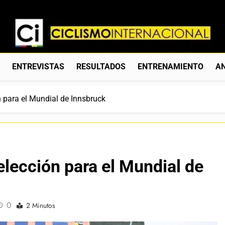
Ciclismo Internacion
Web Dedicada Al Ciclismo Mundial. Entrevistas, Análisis, C
S
ENTREVISTAS
RESULTADOS
ENTRENAMIENTO
AN
 para el Mundial de Innsbruck
lección para el Mundial de
0
2 Minutos