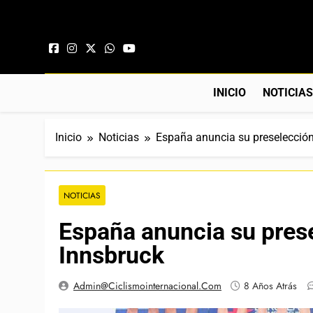
Saltar al contenido
INICIO
NOTICIA
Inicio
Noticias
España anuncia su preselección
NOTICIAS
España anuncia su prese
Innsbruck
Admin@ciclismointernacional.com
8 Años Atrás