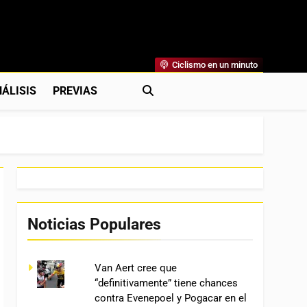
Ciclismo en un minuto
al
rónicas, Previas Y Más. La Web Ciclista De Referencia.
ÁLISIS
PREVIAS
Noticias Populares
Van Aert cree que
“definitivamente” tiene chances
contra Evenepoel y Pogacar en el