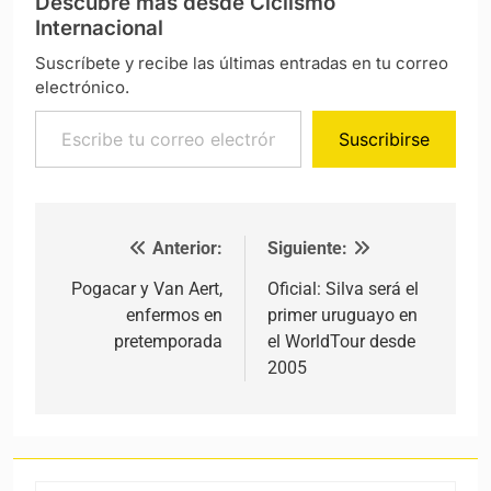
Descubre más desde Ciclismo
Internacional
Suscríbete y recibe las últimas entradas en tu correo
electrónico.
Escribe tu correo electrónico…
Suscribirse
Anterior:
Siguiente:
Navegación de entradas
Pogacar y Van Aert,
Oficial: Silva será el
enfermos en
primer uruguayo en
pretemporada
el WorldTour desde
2005