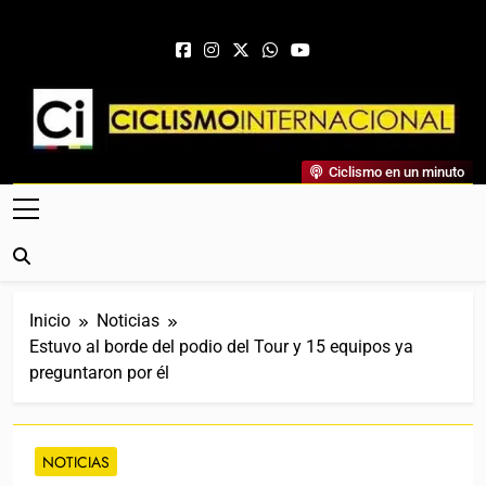
Saltar al contenido
Ciclismo Internacional
Ciclismo en un minuto
Web Dedicada Al Ciclismo Mundial. Entrevistas, Análisis,
Crónicas, Previas Y Más. La Web Ciclista De Referencia.
Inicio
Noticias
Estuvo al borde del podio del Tour y 15 equipos ya
preguntaron por él
NOTICIAS