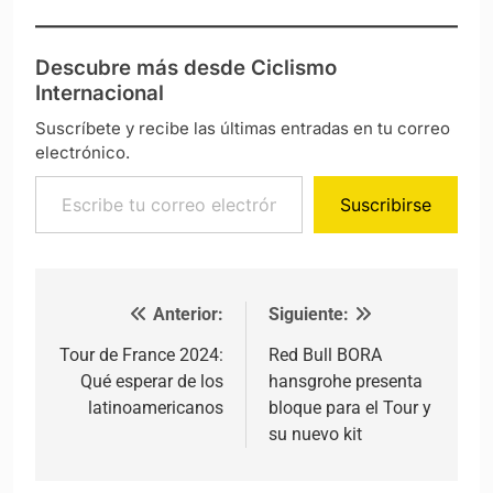
Descubre más desde Ciclismo
Internacional
Suscríbete y recibe las últimas entradas en tu correo
electrónico.
Escribe tu correo electrónico…
Suscribirse
Anterior:
Siguiente:
Navegación de entradas
Tour de France 2024:
Red Bull BORA
Qué esperar de los
hansgrohe presenta
latinoamericanos
bloque para el Tour y
su nuevo kit