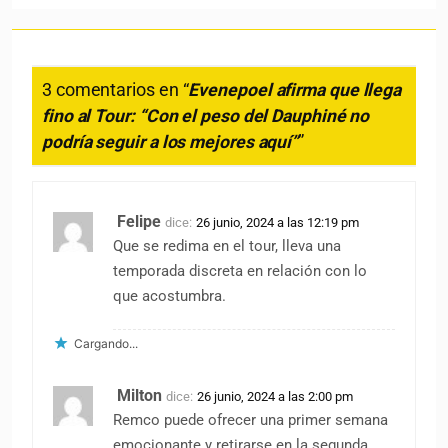
3 comentarios en “
Evenepoel afirma que llega
fino al Tour: “Con el peso del Dauphiné no
podría seguir a los mejores aquí”
”
Felipe
dice:
26 junio, 2024 a las 12:19 pm
Que se redima en el tour, lleva una
temporada discreta en relación con lo
que acostumbra.
Cargando...
Milton
dice:
26 junio, 2024 a las 2:00 pm
Remco puede ofrecer una primer semana
emocionante y retirarse en la segunda.