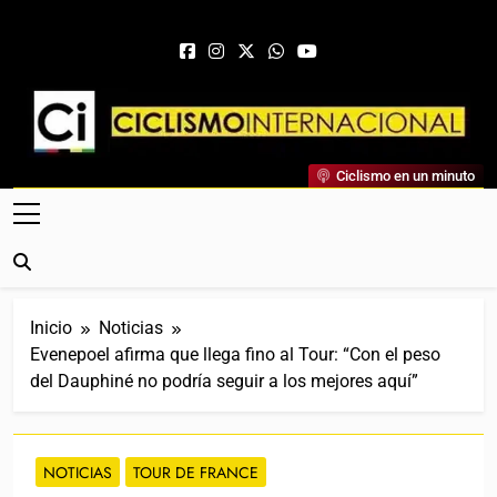
Saltar al contenido
Ciclismo Internacional
Ciclismo en un minuto
Web Dedicada Al Ciclismo Mundial. Entrevistas, Análisis,
Crónicas, Previas Y Más. La Web Ciclista De Referencia.
Inicio
Noticias
Evenepoel afirma que llega fino al Tour: “Con el peso
del Dauphiné no podría seguir a los mejores aquí”
NOTICIAS
TOUR DE FRANCE