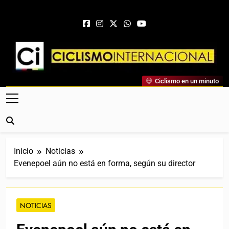
Saltar al contenido
Ciclismo Internacional
Ciclismo en un minuto
Web Dedicada Al Ciclismo Mundial. Entrevistas, Análisis,
Crónicas, Previas Y Más. La Web Ciclista De Referencia.
Inicio
Noticias
Evenepoel aún no está en forma, según su director
NOTICIAS