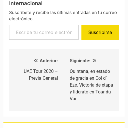
Internacional
Suscríbete y recibe las últimas entradas en tu correo
electrónico.
Escribe tu correo electrónico…
Suscribirse
Anterior:
Siguiente:
Navegación de entradas
UAE Tour 2020 –
Quintana, en estado
Previa General
de gracia en Col d’
Eze. Victoria de etapa
y liderato en Tour du
Var