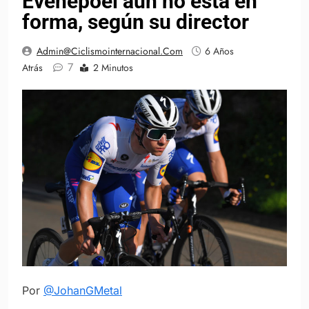
Evenepoel aún no está en
forma, según su director
Admin@ciclismointernacional.com
6 Años
7
Atrás
2 Minutos
Por
@JohanGMetal