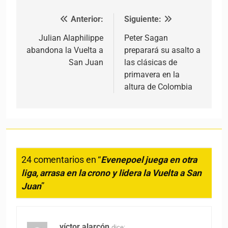
Anterior:
Siguiente:
Navegación de entradas
Julian Alaphilippe
Peter Sagan
abandona la Vuelta a
preparará su asalto a
San Juan
las clásicas de
primavera en la
altura de Colombia
24 comentarios en “
Evenepoel juega en otra
liga, arrasa en la crono y lidera la Vuelta a San
Juan
”
víctor alarcón
dice: