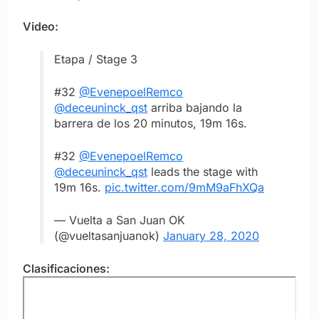
Video:
Etapa / Stage 3
#32
@EvenepoelRemco
@deceuninck_qst
arriba bajando la
barrera de los 20 minutos, 19m 16s.
#32
@EvenepoelRemco
@deceuninck_qst
leads the stage with
19m 16s.
pic.twitter.com/9mM9aFhXQa
— Vuelta a San Juan OK
(@vueltasanjuanok)
January 28, 2020
Clasificaciones: