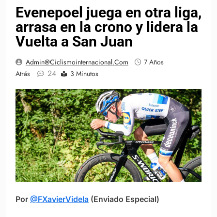
Evenepoel juega en otra liga,
arrasa en la crono y lidera la
Vuelta a San Juan
Admin@ciclismointernacional.com
7 Años
24
Atrás
3 Minutos
Por
@FXavierVidela
(Enviado Especial)