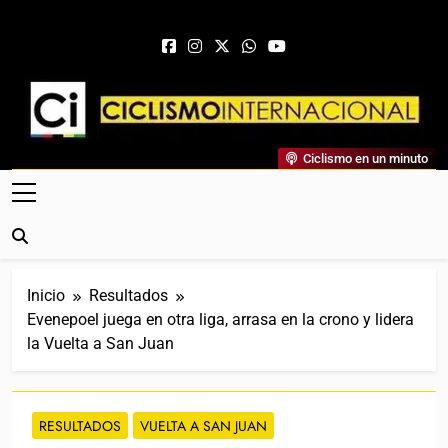
Saltar al contenido
Ciclismo Internacional
Ciclismo en un minuto
Web Dedicada Al Ciclismo Mundial. Entrevistas, Análisis,
Crónicas, Previas Y Más. La Web Ciclista De Referencia.
Inicio
Resultados
Evenepoel juega en otra liga, arrasa en la crono y lidera
la Vuelta a San Juan
RESULTADOS
VUELTA A SAN JUAN