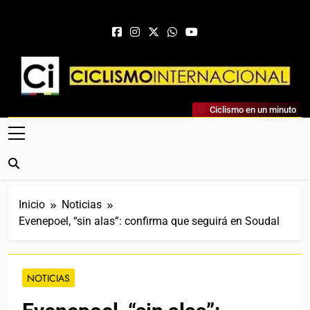
Saltar al contenido
Ciclismo Internacional
Ciclismo en un minuto
Web Dedicada Al Ciclismo Mundial. Entrevistas, Análisis,
Crónicas, Previas Y Más. La Web Ciclista De Referencia.
Inicio
Noticias
Evenepoel, “sin alas”: confirma que seguirá en Soudal
NOTICIAS