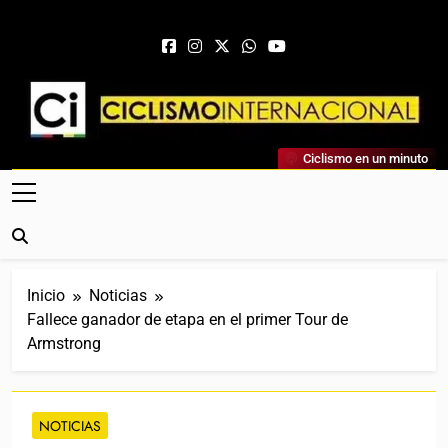
Saltar al contenido
Ciclismo Internacional
Ciclismo en un minuto
Web Dedicada Al Ciclismo Mundial. Entrevistas, Análisis,
Crónicas, Previas Y Más. La Web Ciclista De Referencia.
Inicio
Noticias
Fallece ganador de etapa en el primer Tour de
Armstrong
NOTICIAS