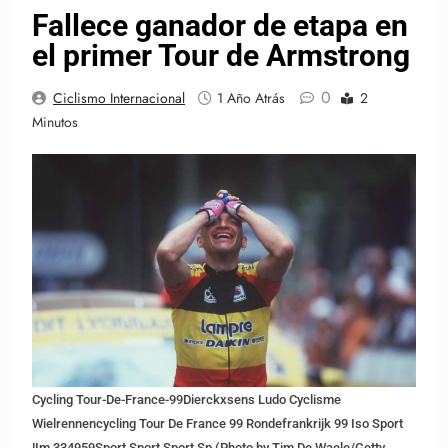
Fallece ganador de etapa en
el primer Tour de Armstrong
0
Ciclismo Internacional
1 Año Atrás
2
Minutos
Cycling Tour-De-France-99Dierckxsens Ludo Cyclisme
Wielrennencycling Tour De France 99 Rondefrankrijk 99 Iso Sport
!Im 334959Sport Sport Sport Sp (Photo by Tim De Waele/Getty