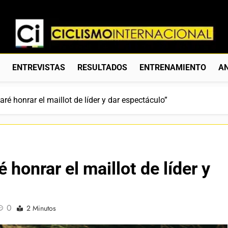
Ciclismo Internacion
Web Dedicada Al Ciclismo Mundial. Entrevistas, Análisis, C
S
ENTREVISTAS
RESULTADOS
ENTRENAMIENTO
AN
aré honrar el maillot de líder y dar espectáculo”
 honrar el maillot de líder y
0
2 Minutos