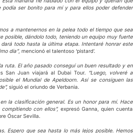
o. Esta mañana he hablado con el equipo y querían que
e podía ser bonito para mí y para ellos poder defender
mos a mantenernos en la pelea todo el tiempo que sea
e posible, dándolo todo, teniendo un equipo muy fuerte
dará todo hasta la última etapa. Intentaré honrar este
timo día”
, mencionó el talentoso ‘pistard’.
 la ruta. El año pasado conseguí un buen resultado y en
tras San Juan viajará al Dubai Tour.
“Luego, volveré a
osible el Mundial de Apeldoorn. Así se consiguen las
e”,
siguió el oriundo de Verbania.
 la clasificación general. Es un honor para mí. Hace
 compitiendo con ellos”,
expresó Ganna, quien cuenta
re Óscar Sevilla.
s. Espero que sea hasta lo más lejos posible. Hemos