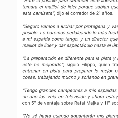
“Haré lo posible para defender este liderat
tomara el maillot de líder porque sabían qu
esta camiseta”
, dijo el corredor de 21 años.
“Seguro vamos a luchar por protegerla y va
posible. Lo haremos pedaleando lo más fuert
a mi espalda como tengo, y un director que 
maillot de líder y dar espectáculo hasta el úl
“La preparación es diferente para la pista y
este he mejorado”
, siguió Filippo, quien 
entrenar en pista para preparar lo mejor p
cosas, trabajando mucho y soñando en grand
“Tengo grandes campeones a mis espaldas en
un año los veía en televisión y ahora estoy
con 5″ de ventaja sobre Rafal Majka y 11″ sob
“No sé hasta cuándo aguantarán mis pierna