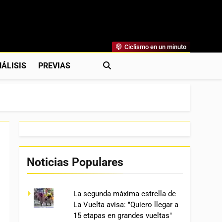
Ciclismo en un minuto
al
rónicas, Previas Y Más. La Web Ciclista De Referencia.
ÁLISIS
PREVIAS
Noticias Populares
La segunda máxima estrella de
La Vuelta avisa: "Quiero llegar a
15 etapas en grandes vueltas"