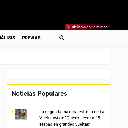
Ciclismo en un minuto
al
rónicas, Previas Y Más. La Web Ciclista De Referencia.
ÁLISIS
PREVIAS
Noticias Populares
La segunda máxima estrella de La
Vuelta avisa: "Quiero llegar a 15
etapas en grandes vueltas"