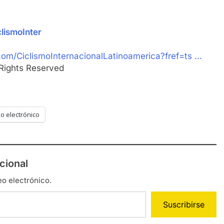
lismoInter
om/CiclismoInternacionalLatinoamerica?fref=ts …
 Rights Reserved
o electrónico
cional
eo electrónico.
Suscribirse