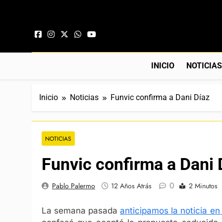
Saltar al contenido
INICIO
NOTICIA
Inicio
Noticias
Funvic confirma a Dani Díaz
NOTICIAS
Funvic confirma a Dani 
0
Pablo Palermo
12 Años Atrás
2 Minutos
La semana pasada
anticipamos la noticia en