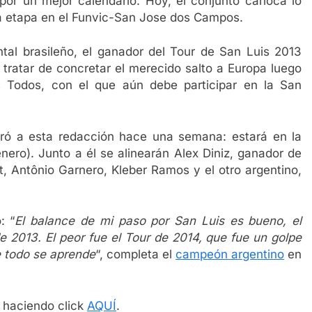
or un mejor calendario. Hoy, el conjunto carioca lo
va etapa en el Funvic-San Jose dos Campos.
ntal brasileño, el ganador del Tour de San Luis 2013
tratar de concretar el merecido salto a Europa luego
 Todos, con el que aún debe participar en la San
laró a esta redacción hace una semana: estará en la
enero). Junto a él se alinearán Alex Diniz, ganador de
, Antônio Garnero, Kleber Ramos y el otro argentino,
: “
El balance de mi paso por San Luis es bueno, el
e 2013. El peor fue el Tour de 2014, que fue un golpe
e todo se aprende
“, completa el
campeón argentino
en
la haciendo click
AQUÍ
.