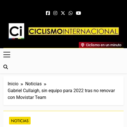
Saltar al contenido
Ciclismo Internacional
Ciclismo en un minuto
Web Dedicada Al Ciclismo Mundial. Entrevistas, Análisis,
Crónicas, Previas Y Más. La Web Ciclista De Referencia.
Inicio
Noticias
Gabriel Cullaigh, sin equipo para 2022 tras no renovar
con Movistar Team
NOTICIAS