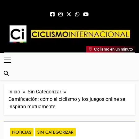
Saltar al contenido
Ciclismo Internacional
Ciclismo en un minuto
Web Dedicada Al Ciclismo Mundial. Entrevistas, Análisis,
Crónicas, Previas Y Más. La Web Ciclista De Referencia.
Inicio
Sin Categorizar
Gamificación: cómo el ciclismo y los juegos online se
inspiran mutuamente
NOTICIAS
SIN CATEGORIZAR