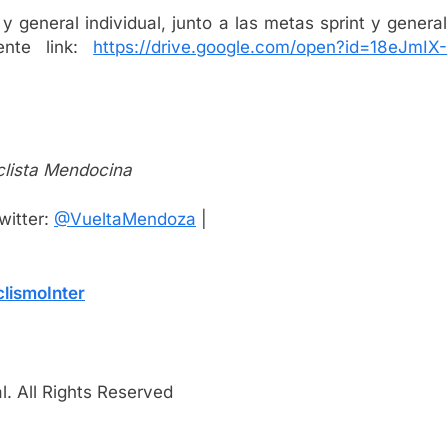
y general individual, junto a las metas sprint y general
ente link:
https://drive.google.com/open?id=18eJmIX-
clista Mendocina
witter:
@VueltaMendoza
|
lismoInter
. All Rights Reserved