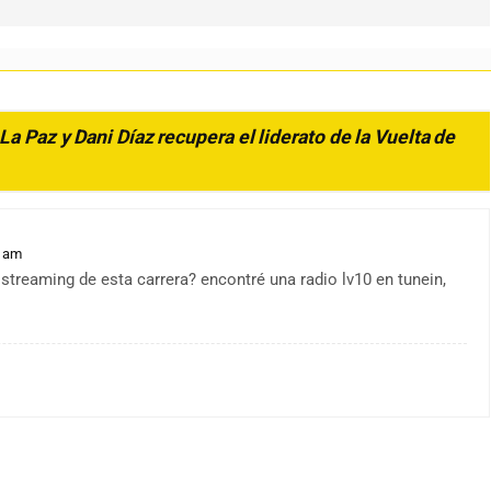
La Paz y Dani Díaz recupera el liderato de la Vuelta de
3 am
 streaming de esta carrera? encontré una radio lv10 en tunein,