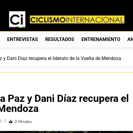
Ciclismo Internacion
Web Dedicada Al Ciclismo Mundial. Entrevistas, Análisis, C
S
ENTREVISTAS
RESULTADOS
ENTRENAMIENTO
AN
z y Dani Díaz recupera el liderato de la Vuelta de Mendoza
a Paz y Dani Díaz recupera el
e Mendoza
1
2 Minutos