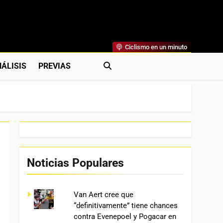
Ciclismo en un minuto
al
rónicas, Previas Y Más. La Web Ciclista De Referencia.
ÁLISIS
PREVIAS
Noticias Populares
Van Aert cree que
“definitivamente” tiene chances
contra Evenepoel y Pogacar en