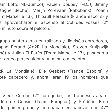
eam Lotto NL-Jumbo), Fabien Doubey (FDJ), Jimmy
retagne Séché), Merijn Korevaar (Rabobank), Yoann
m Marseille 13), Thibault Ferasse (France espoirs) y
es aprovecharon el ascenso al Col des Fosses (2°
 minuto sobre el pelotón.
 grupo puntero era neutralizado y dieciséis corredores,
ophe Péraud (Ag2R La Mondiale), Steven Kruijswijk
hé) y Julien El Farès (Team Marseille 13), pasaban a
r grupo perseguidor y un minuto al pelotón.
 La Mondiale), Elie Gesbert (France Espoirs) y
lote cabecero y, ahora, eran 19 los hombres que
u Vieux Cerdon (2° categoría), los franceses Jean-
 Jérôme Cousin (Team Europcar) y Frédéric Brun
 del primer grupo y coronaban en cabeza, con 47″