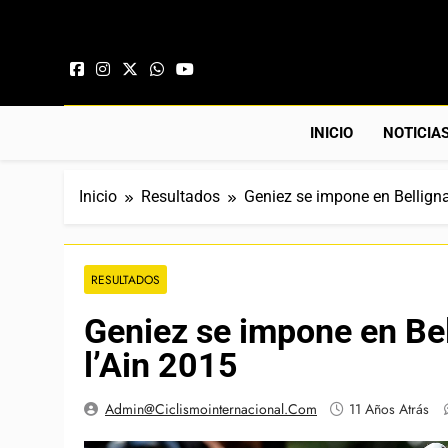
Saltar al contenido
INICIO
NOTICIA
Inicio
Resultados
Geniez se impone en Bellignat
RESULTADOS
Geniez se impone en Bell
l’Ain 2015
Admin@ciclismointernacional.com
11 Años Atrás