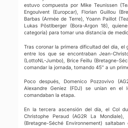
estuvo compuesta por Mike Teunissen (T
Engoulvent (Europcar), Florian Guillou (B
Barbas (Armée de Terre), Yoann Paillot (Tea
Lukas Pöstlberger (Bora-Argon 18), quien
categoría) para tomar una distancia de medio
Tras coronar la primera dificultad del día, el
entre los que se encontraban Jean-Christ
(LottoNL-Jumbo), Brice Feillu (Bretagne-Séc
comandar la jornada, tomando 45″ a un prime
Poco después, Domenico Pozzovivo (AG2R
Alexandre Geniez (FDJ) se unían en el 
comandaban la etapa.
En la tercera ascensión del día, el Col d
Christophe Peraud (AG2R La Mondiale),
(Bretagne-Séché Environnement) saltaban