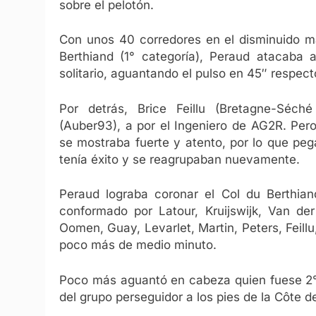
sobre el pelotón.
Con unos 40 corredores en el disminuido may
Berthiand (1° categoría), Peraud atacab
solitario, aguantando el pulso en 45″ respecto
Por detrás, Brice Feillu (Bretagne-Séch
(Auber93), a por el Ingeniero de AG2R. Per
se mostraba fuerte y atento, por lo que pe
tenía éxito y se reagrupaban nuevamente.
Peraud lograba coronar el Col du Berthiand
conformado por Latour, Kruijswijk, Van der
Oomen, Guay, Levarlet, Martin, Peters, Feill
poco más de medio minuto.
Poco más aguantó en cabeza quien fuese 2° 
del grupo perseguidor a los pies de la Côte de