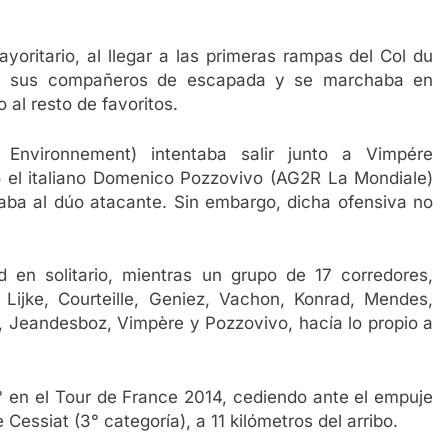
oritario, al llegar a las primeras rampas del Col du
a a sus compañeros de escapada y se marchaba en
 al resto de favoritos.
é Environnement) intentaba salir junto a Vimpére
o el italiano Domenico Pozzovivo (AG2R La Mondiale)
gaba al dúo atacante. Sin embargo, dicha ofensiva no
 en solitario, mientras un grupo de 17 corredores,
 Lijke, Courteille, Geniez, Vachon, Konrad, Mendes,
u, Jeandesboz, Vimpère y Pozzovivo, hacía lo propio a
en el Tour de France 2014, cediendo ante el empuje
 Cessiat (3° categoría), a 11 kilómetros del arribo.