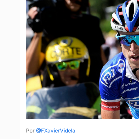
Por
@FXavierVidela