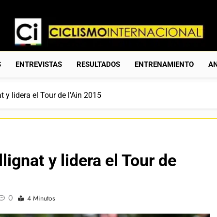
Ciclismo Internacion
Web Dedicada Al Ciclismo Mundial. Entrevistas, Análisis, C
S
ENTREVISTAS
RESULTADOS
ENTRENAMIENTO
AN
 y lidera el Tour de l’Ain 2015
ignat y lidera el Tour de
0
4 Minutos