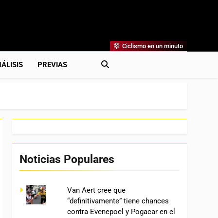
Ciclismo en un minuto
al
rónicas, Previas Y Más. La Web Ciclista De Referencia.
ÁLISIS
PREVIAS
Noticias Populares
Van Aert cree que
“definitivamente” tiene chances
contra Evenepoel y Pogacar en el