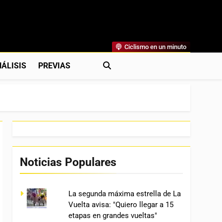
Ciclismo en un minuto
al
rónicas, Previas Y Más. La Web Ciclista De Referencia.
ÁLISIS
PREVIAS
Noticias Populares
La segunda máxima estrella de La
Vuelta avisa: "Quiero llegar a 15
etapas en grandes vueltas"