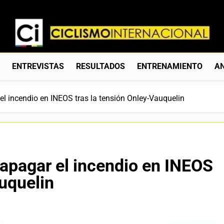
Ciclismo Internacion
Web Dedicada Al Ciclismo Mundial. Entrevistas, Análisis, C
S
ENTREVISTAS
RESULTADOS
ENTRENAMIENTO
AN
l incendio en INEOS tras la tensión Onley-Vauquelin
apagar el incendio en INEOS
auquelin