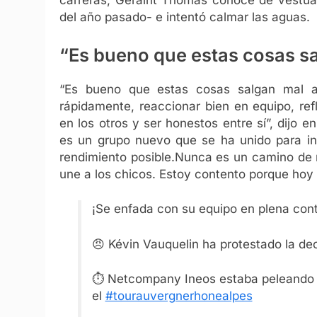
carreras, Geraint Thomas conoce de vestuar
del año pasado- e intentó calmar las aguas.
“Es bueno que estas cosas s
“Es bueno que estas cosas salgan mal a
rápidamente, reaccionar bien en equipo, ref
en los otros y ser honestos entre sí”, dijo 
es un grupo nuevo que se ha unido para int
rendimiento posible.Nunca es un camino de 
une a los chicos. Estoy contento porque hoy 
¡Se enfada con su equipo en plena contr
😠 Kévin Vauquelin ha protestado la de
⏱️ Netcompany Ineos estaba peleando la
el
#tourauvergnerhonealpes