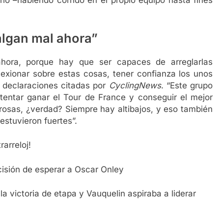
io –habiendo corrido en el propio equipo hasta fines
algan mal ahora”
hora, porque hay que ser capaces de arreglarlas
lexionar sobre estas cosas, tener confianza los unos
en declaraciones citadas por
CyclingNews
. “Este grupo
entar ganar el Tour de France y conseguir el mejor
rosas, ¿verdad? Siempre hay altibajos, y eso también
estuvieron fuertes”.
arreloj!
cisión de esperar a Oscar Onley
 victoria de etapa y Vauquelin aspiraba a liderar