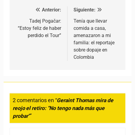
Anterior:
Siguiente:
Navegación de entradas
Tadej Pogačar:
Tenía que llevar
“Estoy feliz de haber
comida a casa,
perdido el Tour”
amenazaron a mi
familia: el reportaje
sobre dopaje en
Colombia
2 comentarios en “
Geraint Thomas mira de
reojo el retiro: “No tengo nada más que
probar”
”