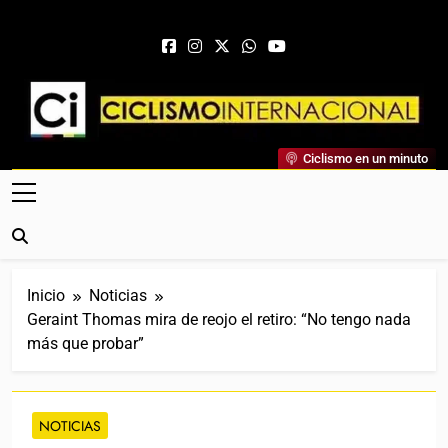
Saltar al contenido
Ciclismo Internacional
Ciclismo en un minuto
Web Dedicada Al Ciclismo Mundial. Entrevistas, Análisis,
Crónicas, Previas Y Más. La Web Ciclista De Referencia.
Inicio
Noticias
Geraint Thomas mira de reojo el retiro: “No tengo nada
más que probar”
NOTICIAS