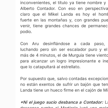
inconvenientes, el título ya tiene nombre y 
Alberto Contador. Con eso en perspectiv
claro que el Mikel Landa es hoy el hom
fuerte en las montañas y, con grandes pue
venir, tiene grandes chances de permanec
podio.
Con Aru desinflándose a cada paso,
luchando pero sin ser escalador puro y el
más de 4 minutos, el de Murguia tiene vient
para alcanzar un logro impresionante e in
que lo catapultará al estrellato.
Por supuesto que, salvo contadas excepcio
no están exentos de sufrir un bajón que te
Landa tiene un hueco firme en el cajón de Mi
*Ni el juego sucio desbanca a Contador:
La
descenso rumbo al Mortirolo jugó una mala