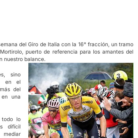
emana del Giro de Italia con la 16° fracción, un tramo
 Mortirolo, puerto de referencia para los amantes del
en nuestro balance.
s, sino
s en el
emás del
 en una
todo lo
 difícil
mediar