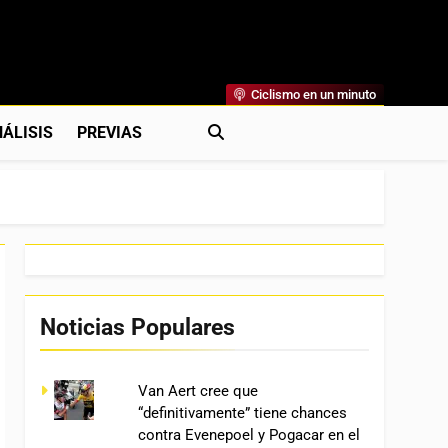
Ciclismo en un minuto
al
rónicas, Previas Y Más. La Web Ciclista De Referencia.
ÁLISIS
PREVIAS
Noticias Populares
Van Aert cree que
“definitivamente” tiene chances
contra Evenepoel y Pogacar en el