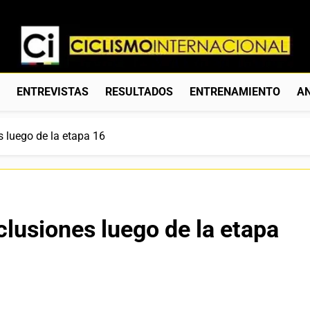
Ciclismo Internacion
Web Dedicada Al Ciclismo Mundial. Entrevistas, Análisis, C
S
ENTREVISTAS
RESULTADOS
ENTRENAMIENTO
AN
s luego de la etapa 16
clusiones luego de la etapa