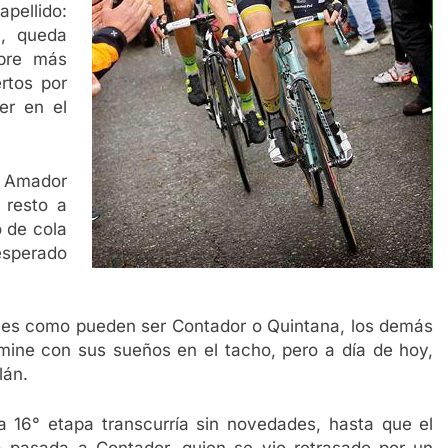
apellido:
a, queda
bre más
rtos por
er en el
 Amador
 resto a
o de cola
esperado
nes como pueden ser Contador o Quintana, los demás
rmine con sus sueños en el tacho, pero a día de hoy,
lán.
 16° etapa transcurría sin novedades, hasta que el
 pasada a Contador, quien se vio retrasado por un