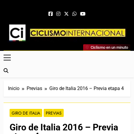
Saltar al contenido
Ciclismo Internacional
Ciclismo en un minuto
Web Dedicada Al Ciclismo Mundial. Entrevistas, Análisis,
Crónicas, Previas Y Más. La Web Ciclista De Referencia.
Inicio
Previas
Giro de Italia 2016 – Previa etapa 4
GIRO DE ITALIA
PREVIAS
Giro de Italia 2016 – Previa