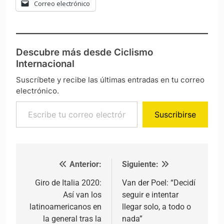
Correo electrónico
Descubre más desde Ciclismo
Internacional
Suscríbete y recibe las últimas entradas en tu correo
electrónico.
Escribe tu correo electrónico…
Suscribirse
Anterior:
Siguiente:
Navegación de entradas
Giro de Italia 2020:
Van der Poel: “Decidí
Así van los
seguir e intentar
latinoamericanos en
llegar solo, a todo o
la general tras la
nada”