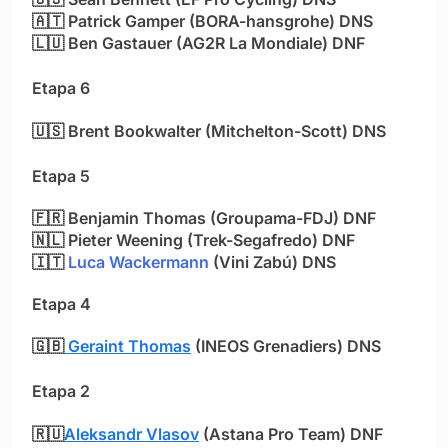
🇦🇹 Patrick Gamper (BORA-hansgrohe) DNS
🇱🇺 Ben Gastauer (AG2R La Mondiale) DNF
Etapa 6
🇺🇸 Brent Bookwalter (Mitchelton-Scott) DNS
Etapa 5
🇫🇷
Benjamin Thomas (Groupama-FDJ) DNF
🇳🇱
Pieter Weening (
Trek-Segafredo) DNF
🇮🇹
Luca Wackermann
(Vini Zabú) DNS
Etapa 4
🇬🇧
Geraint Thomas
(INEOS Grenadiers) DNS
Etapa 2
🇷🇺
Aleksandr Vlasov
(Astana Pro Team) DNF