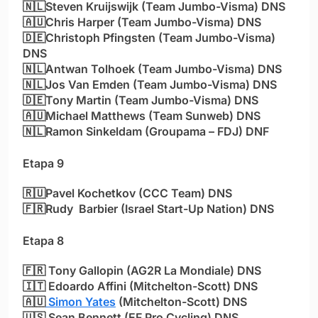
🇳🇱Steven Kruijswijk (Team Jumbo-Visma) DNS
🇦🇺Chris Harper (Team Jumbo-Visma) DNS
🇩🇪Christoph Pfingsten (Team Jumbo-Visma)
DNS
🇳🇱Antwan Tolhoek (Team Jumbo-Visma) DNS
🇳🇱Jos Van Emden (Team Jumbo-Visma) DNS
🇩🇪Tony Martin (Team Jumbo-Visma) DNS
🇦🇺Michael Matthews (Team Sunweb) DNS
🇳🇱Ramon Sinkeldam (Groupama – FDJ) DNF
Etapa 9
🇷🇺Pavel Kochetkov (CCC Team) DNS
🇫🇷Rudy Barbier (Israel Start-Up Nation)
DNS
Etapa 8
🇫🇷 Tony Gallopin
(AG2R La Mondiale) DNS
🇮🇹
Edoardo Affini (Mitchelton-Scott) DNS
🇦🇺
Simon Yates
(Mitchelton-Scott) DNS
🇺🇸 Sean Bennett (EF Pro Cycling) DNS