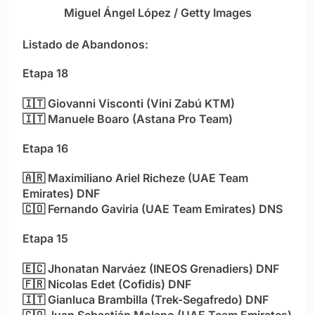
Miguel Ángel López / Getty Images
Listado de Abandonos:
Etapa 18
🇮🇹
Giovanni Visconti (Vini Zabú KTM)
🇮🇹
Manuele Boaro (Astana Pro Team)
Etapa 16
🇦🇷
Maximiliano Ariel Richeze (UAE Team
Emirates) DNF
🇨🇴
Fernando Gaviria (UAE Team Emirates) DNS
Etapa 15
🇪🇨
Jhonatan Narváez (INEOS Grenadiers) DNF
🇫🇷
Nicolas Edet (Cofidis) DNF
🇮🇹
Gianluca Brambilla (Trek-Segafredo) DNF
🇨🇴
Juan Sebastián Molano (UAE Team Emirates)