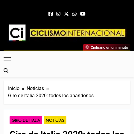
Saltar al contenido
Ciclismo Internacional
Ciclismo en un minuto
Web Dedicada Al Ciclismo Mundial. Entrevistas, Análisis,
Crónicas, Previas Y Más. La Web Ciclista De Referencia.
Inicio
Noticias
Giro de Italia 2020: todos los abandonos
GIRO DE ITALIA
NOTICIAS