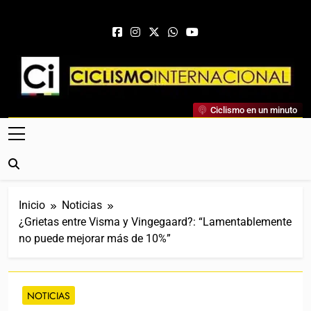
Saltar al contenido
Ciclismo Internacional
Ciclismo en un minuto
Web Dedicada Al Ciclismo Mundial. Entrevistas, Análisis,
Crónicas, Previas Y Más. La Web Ciclista De Referencia.
Inicio
Noticias
¿Grietas entre Visma y Vingegaard?: “Lamentablemente
no puede mejorar más de 10%”
NOTICIAS