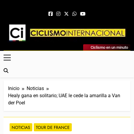
Saltar al contenido
Ciclismo Internacional
Ciclismo en un minuto
Web Dedicada Al Ciclismo Mundial. Entrevistas, Análisis,
Crónicas, Previas Y Más. La Web Ciclista De Referencia.
Inicio
Noticias
Healy gana en solitario; UAE le cede la amarilla a Van
der Poel
NOTICIAS
TOUR DE FRANCE