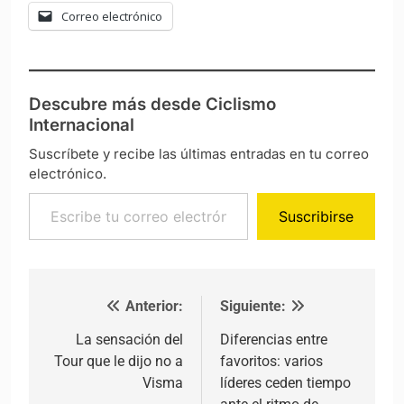
Correo electrónico
Descubre más desde Ciclismo
Internacional
Suscríbete y recibe las últimas entradas en tu correo
electrónico.
Escribe tu correo electrónico…
Suscribirse
Anterior:
Siguiente:
Navegación de entradas
La sensación del
Diferencias entre
Tour que le dijo no a
favoritos: varios
Visma
líderes ceden tiempo