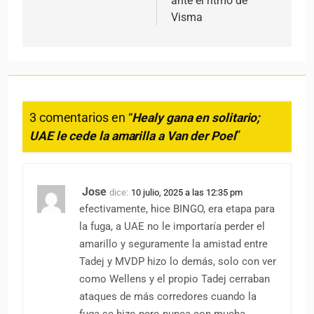
ante el ritmo de
Visma
3 comentarios en “
Healy gana en solitario;
UAE le cede la amarilla a Van der Poel
”
Jose
dice:
10 julio, 2025 a las 12:35 pm
efectivamente, hice BINGO, era etapa para
la fuga, a UAE no le importaría perder el
amarillo y seguramente la amistad entre
Tadej y MVDP hizo lo demás, solo con ver
como Wellens y el propio Tadej cerraban
ataques de más corredores cuando la