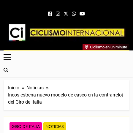
Saltar al contenido
Ciclismo Internacional
Ciclismo en un minuto
Web Dedicada Al Ciclismo Mundial. Entrevistas, Análisis,
Crónicas, Previas Y Más. La Web Ciclista De Referencia.
Inicio
Noticias
Ineos estrena nuevo modelo de casco en la contrarreloj
del Giro de Italia
GIRO DE ITALIA
NOTICIAS