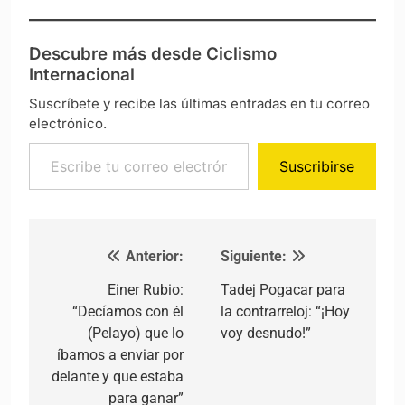
Descubre más desde Ciclismo
Internacional
Suscríbete y recibe las últimas entradas en tu correo
electrónico.
Escribe tu correo electrónico…
Suscribirse
Anterior:
Siguiente:
Navegación de entradas
Einer Rubio:
Tadej Pogacar para
“Decíamos con él
la contrarreloj: “¡Hoy
(Pelayo) que lo
voy desnudo!”
íbamos a enviar por
delante y que estaba
para ganar”