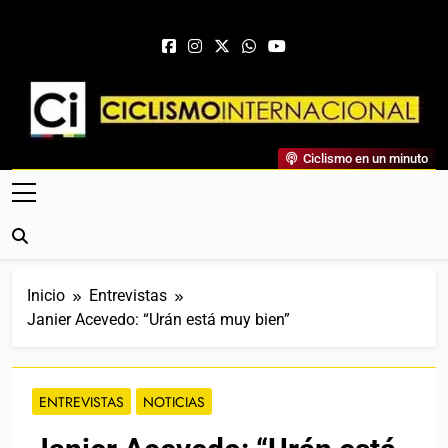
Saltar al contenido
Ciclismo Internacional
Ciclismo en un minuto
Web Dedicada Al Ciclismo Mundial. Entrevistas, Análisis,
Crónicas, Previas Y Más. La Web Ciclista De Referencia.
Inicio
Entrevistas
Janier Acevedo: “Urán está muy bien”
ENTREVISTAS
NOTICIAS