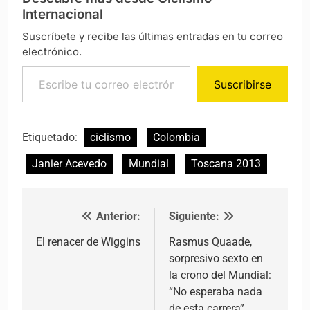
Internacional
Suscríbete y recibe las últimas entradas en tu correo
electrónico.
Escribe tu correo electrónico…
Suscribirse
Etiquetado:
ciclismo
Colombia
Janier Acevedo
Mundial
Toscana 2013
Anterior:
Siguiente:
Navegación de entradas
El renacer de Wiggins
Rasmus Quaade,
sorpresivo sexto en
la crono del Mundial:
“No esperaba nada
de esta carrera”