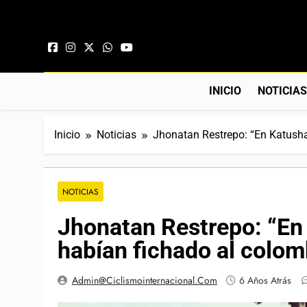
Saltar al contenido
INICIO
NOTICIA
Inicio
Noticias
Jhonatan Restrepo: “En Katush
NOTICIAS
Jhonatan Restrepo: “En
habían fichado al colo
Admin@ciclismointernacional.com
6 Años Atrás