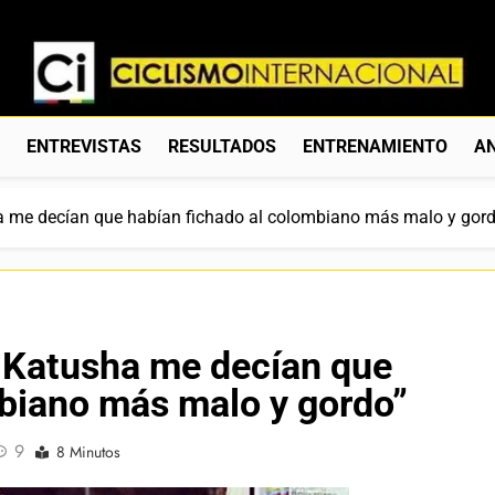
Ciclismo Internacion
Web Dedicada Al Ciclismo Mundial. Entrevistas, Análisis, C
S
ENTREVISTAS
RESULTADOS
ENTRENAMIENTO
AN
a me decían que habían fichado al colombiano más malo y gord
 Katusha me decían que
mbiano más malo y gordo”
9
8 Minutos