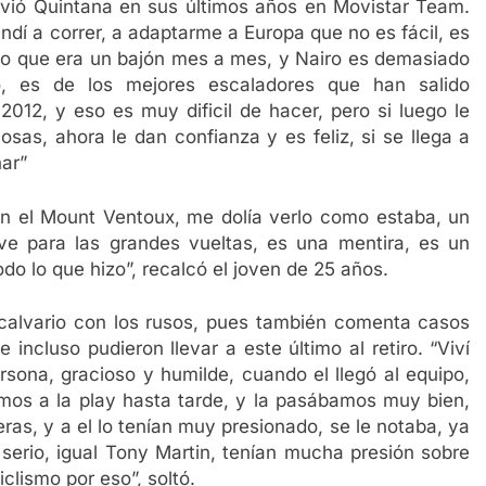
vió Quintana en sus últimos años en Movistar Team.
dí a correr, a adaptarme a Europa que no es fácil, es
vio que era un bajón mes a mes, y Nairo es demasiado
o, es de los mejores escaladores que han salido
012, y eso es muy dificil de hacer, pero si luego le
sas, ahora le dan confianza y es feliz, si se llega a
nar”
n el Mount Ventoux, me dolía verlo como estaba, un
ve para las grandes vueltas, es una mentira, es un
odo lo que hizo”, recalcó el joven de 25 años.
 calvario con los rusos, pues también comenta casos
incluso pudieron llevar a este último al retiro. “Viví
sona, gracioso y humilde, cuando el llegó al equipo,
os a la play hasta tarde, y la pasábamos muy bien,
as, y a el lo tenían muy presionado, se le notaba, ya
serio, igual Tony Martin, tenían mucha presión sobre
ciclismo por eso”, soltó.