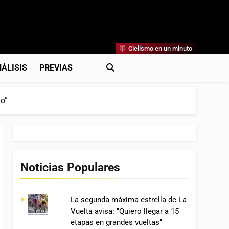
Ciclismo en un minuto
al
rónicas, Previas Y Más. La Web Ciclista De Referencia.
ÁLISIS
PREVIAS
o”
Noticias Populares
La segunda máxima estrella de La
Vuelta avisa: "Quiero llegar a 15
etapas en grandes vueltas"