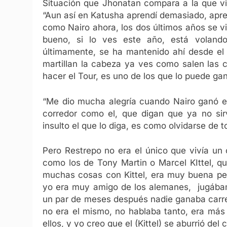
Situación que Jhonatan compara a la que vi
“Aun así en Katusha aprendí demasiado, apren
como Nairo ahora, los dos últimos años se 
bueno, si lo ves este año, está voland
últimamente, se ha mantenido ahí desde el 2
martillan la cabeza ya ves como salen las co
hacer el Tour, es uno de los que lo puede ga
“Me dio mucha alegría cuando Nairo ganó e
corredor como el, que digan que ya no sir
insulto el que lo diga, es como olvidarse de t
Pero Restrepo no era el único que vivía un
como los de Tony Martin o Marcel KIttel, que 
muchas cosas con Kittel, era muy buena per
yo era muy amigo de los alemanes, jugábam
un par de meses después nadie ganaba carrer
no era el mismo, no hablaba tanto, era más 
ellos, y yo creo que el (Kittel) se aburrió del 