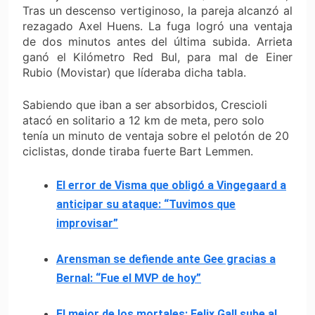
Tras un descenso vertiginoso, la pareja alcanzó al
rezagado Axel Huens. La fuga logró una ventaja
de dos minutos antes del última subida. Arrieta
ganó el Kilómetro Red Bul, para mal de Einer
Rubio (Movistar) que líderaba dicha tabla.
Sabiendo que iban a ser absorbidos, Crescioli
atacó en solitario a 12 km de meta, pero solo
tenía un minuto de ventaja sobre el pelotón de 20
ciclistas, donde tiraba fuerte Bart Lemmen.
El error de Visma que obligó a Vingegaard a
anticipar su ataque: “Tuvimos que
improvisar”
Arensman se defiende ante Gee gracias a
Bernal: “Fue el MVP de hoy”
El mejor de los mortales: Felix Gall sube al