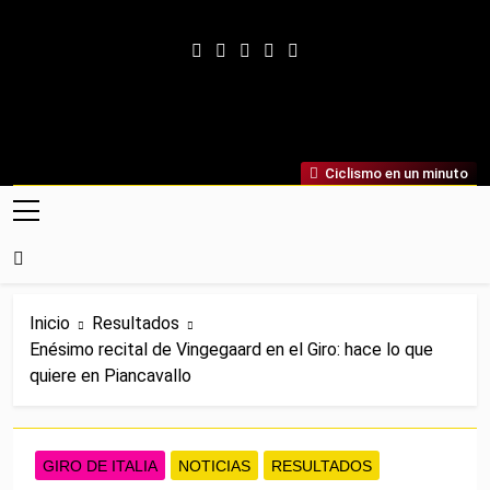
Saltar al contenido
Ciclismo Internacional
Ciclismo en un minuto
Web Dedicada Al Ciclismo Mundial. Entrevistas, Análisis,
Crónicas, Previas Y Más. La Web Ciclista De Referencia.
Inicio
Resultados
Enésimo recital de Vingegaard en el Giro: hace lo que
quiere en Piancavallo
GIRO DE ITALIA
NOTICIAS
RESULTADOS