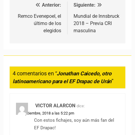
Anterior:
Siguiente:
Navegación de entradas
Remco Evenepoel, el
Mundial de Innsbruck
último de los
2018 – Previa CRI
elegidos
masculina
4 comentarios en “
Jonathan Caicedo, otro
latinoamericano para el EF Drapac de Urán
”
VICTOR ALARCON
dice:
25 septiembre, 2018 a las 5:22 pm
Con estos fichajes, soy aún más fan del
EF Drapac!