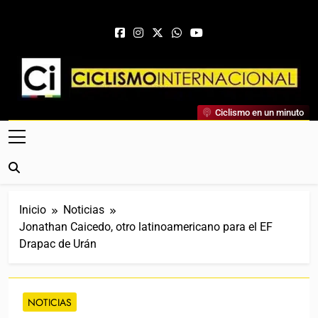
Saltar al contenido
Ciclismo Internacional
Ciclismo en un minuto
Web Dedicada Al Ciclismo Mundial. Entrevistas, Análisis,
Crónicas, Previas Y Más. La Web Ciclista De Referencia.
Inicio
Noticias
Jonathan Caicedo, otro latinoamericano para el EF
Drapac de Urán
NOTICIAS