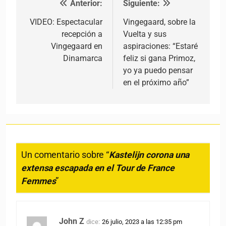
Anterior:
Siguiente:
Navegación de entradas
VIDEO: Espectacular
Vingegaard, sobre la
recepción a
Vuelta y sus
Vingegaard en
aspiraciones: “Estaré
Dinamarca
feliz si gana Primoz,
yo ya puedo pensar
en el próximo año”
Un comentario sobre “
Kastelijn corona una
extensa escapada en el Tour de France
Femmes
”
John Z
dice:
26 julio, 2023 a las 12:35 pm