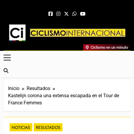
Saltar al contenido
Ciclismo Internacional
Ciclismo en un minuto
Web Dedicada Al Ciclismo Mundial. Entrevistas, Análisis,
Crónicas, Previas Y Más. La Web Ciclista De Referencia.
Inicio
Resultados
Kastelijn corona una extensa escapada en el Tour de
France Femmes
NOTICIAS
RESULTADOS