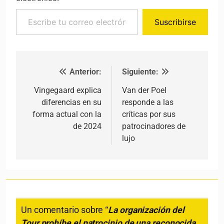
Escribe tu correo electrónico…
Suscribirse
Anterior:
Siguiente:
Navegación de entradas
Vingegaard explica
Van der Poel
diferencias en su
responde a las
forma actual con la
críticas por sus
de 2024
patrocinadores de
lujo
Un comentario sobre “
La organización del
Tour prohíbe el patrocinio de una reconocida