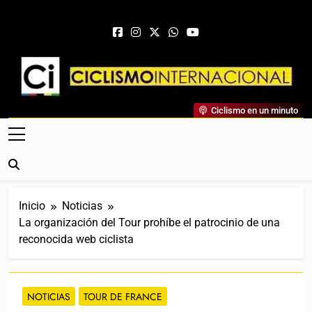
Saltar al contenido
Ciclismo Internacional
Ciclismo en un minuto
Web Dedicada Al Ciclismo Mundial. Entrevistas, Análisis,
Crónicas, Previas Y Más. La Web Ciclista De Referencia.
Inicio
Noticias
La organización del Tour prohíbe el patrocinio de una
reconocida web ciclista
NOTICIAS
TOUR DE FRANCE