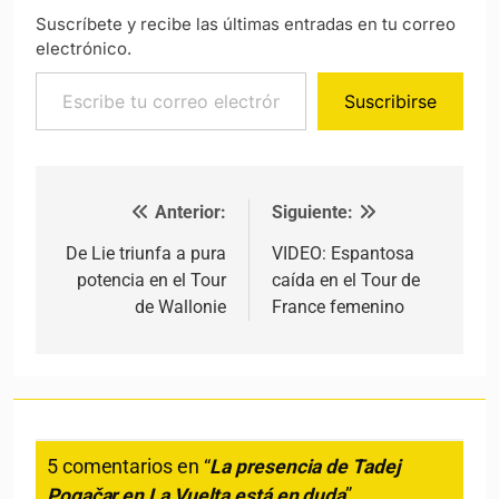
Suscríbete y recibe las últimas entradas en tu correo
electrónico.
Escribe tu correo electrónico…
Suscribirse
Anterior:
Siguiente:
Navegación de entradas
De Lie triunfa a pura
VIDEO: Espantosa
potencia en el Tour
caída en el Tour de
de Wallonie
France femenino
5 comentarios en “
La presencia de Tadej
Pogačar en La Vuelta está en duda
”