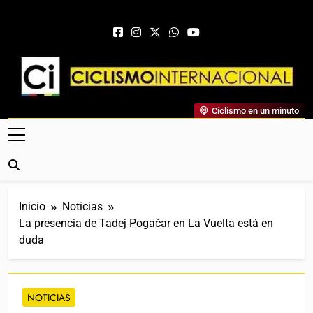
Saltar al contenido
Ciclismo Internacional
Ciclismo en un minuto
Web Dedicada Al Ciclismo Mundial. Entrevistas, Análisis,
Crónicas, Previas Y Más. La Web Ciclista De Referencia.
Inicio
Noticias
La presencia de Tadej Pogačar en La Vuelta está en
duda
NOTICIAS