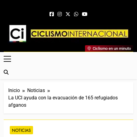
Saltar al contenido
Ciclismo Internacional
Ciclismo en un minuto
Web Dedicada Al Ciclismo Mundial. Entrevistas, Análisis,
Crónicas, Previas Y Más. La Web Ciclista De Referencia.
Inicio
Noticias
La UCI ayuda con la evacuación de 165 refugiados
afganos
NOTICIAS