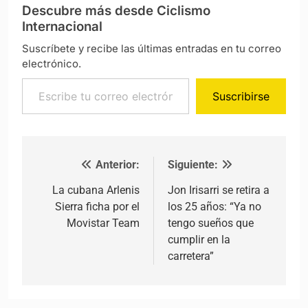
Descubre más desde Ciclismo
Internacional
Suscríbete y recibe las últimas entradas en tu correo
electrónico.
Escribe tu correo electrónico…
Suscribirse
Anterior:
Siguiente:
Navegación de entradas
La cubana Arlenis
Jon Irisarri se retira a
Sierra ficha por el
los 25 años: “Ya no
Movistar Team
tengo sueños que
cumplir en la
carretera”