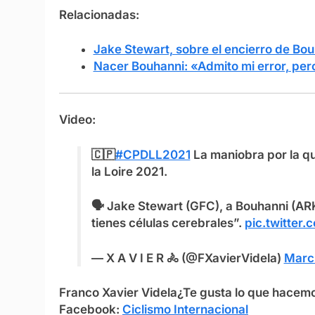
Relacionadas:
Jake Stewart, sobre el encierro de Bo
Nacer Bouhanni: «Admito mi error, pero
Video:
🇨🇵
#CPDLL2021
La maniobra por la q
la Loire 2021.
🗣️ Jake Stewart (GFC), a Bouhanni (A
tienes células cerebrales”.
pic.twitter
— X A V I E R 🚴 (@FXavierVidela)
Marc
F
ranco Xavier Videla
¿Te gusta lo que hacem
Facebook:
Ciclismo Internacional