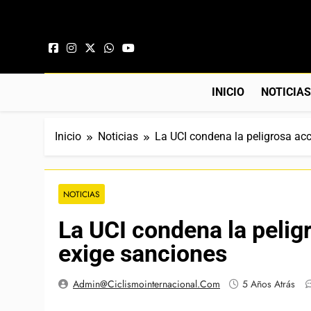
Saltar al contenido
INICIO
NOTICIA
Inicio
Noticias
La UCI condena la peligrosa ac
NOTICIAS
La UCI condena la pelig
exige sanciones
Admin@ciclismointernacional.com
5 Años Atrás