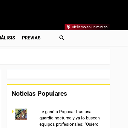
Ciclismo en un minuto
al
rónicas, Previas Y Más. La Web Ciclista De Referencia.
ÁLISIS
PREVIAS
Noticias Populares
Le ganó a Pogacar tras una
guardia nocturna y ya lo buscan
equipos profesionales: “Quiero