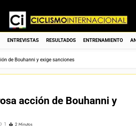
Ciclismo Internacion
Web Dedicada Al Ciclismo Mundial. Entrevistas, Análisis, C
S
ENTREVISTAS
RESULTADOS
ENTRENAMIENTO
AN
ción de Bouhanni y exige sanciones
rosa acción de Bouhanni y
1
2 Minutos