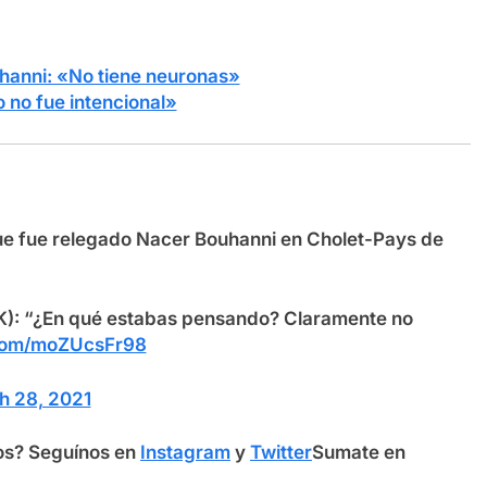
uhanni: «No tiene neuronas»
 no fue intencional»
ue fue relegado Nacer Bouhanni en Cholet-Pays de
RK): “¿En qué estabas pensando? Claramente no
.com/moZUcsFr98
h 28, 2021
os? S
eguínos en
Instagram
y
Twitter
Sumate en