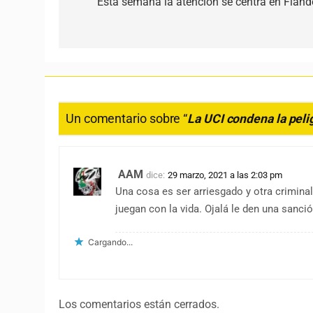
Esta semana la atención se centra en Fland
Un comentario sobre “
La UCI condena la peli
AAM
dice:
29 marzo, 2021 a las 2:03 pm
Una cosa es ser arriesgado y otra crimin
juegan con la vida. Ojalá le den una sanc
Cargando...
Los comentarios están cerrados.