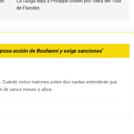
es
La fatiga deja a Philippe Gilbert por fuera del Tour
de Flandes
grosa acción de Bouhanni y exige sanciones
”
al. Cuándo estos matones sobre dos ruedas entenderán que
ión de varios meses o años.