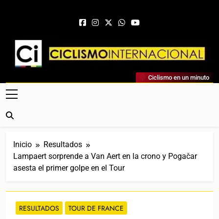
Saltar al contenido
Ciclismo Internacional
Ciclismo en un minuto
Web Dedicada Al Ciclismo Mundial. Entrevistas, Análisis,
Crónicas, Previas Y Más. La Web Ciclista De Referencia.
Inicio
Resultados
Lampaert sorprende a Van Aert en la crono y Pogačar
asesta el primer golpe en el Tour
RESULTADOS
TOUR DE FRANCE