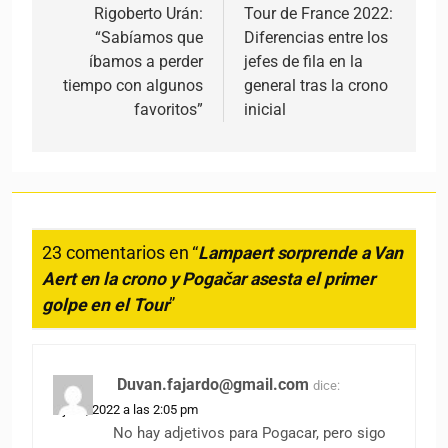
Rigoberto Urán:
Tour de France 2022:
“Sabíamos que
Diferencias entre los
íbamos a perder
jefes de fila en la
tiempo con algunos
general tras la crono
favoritos”
inicial
23 comentarios en “
Lampaert sorprende a Van
Aert en la crono y Pogačar asesta el primer
golpe en el Tour
”
Duvan.fajardo@gmail.com
dice:
1 julio, 2022 a las 2:05 pm
No hay adjetivos para Pogacar, pero sigo