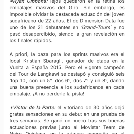
*Ryan Gibbons:
lejos quedaron en la retina los
embalajes masivos del Giro. Sin embargo, es
imposible olvidar la destacada actuación del joven
sudafricano de 22 años. El de Dimension Data fue
uno de los 21 debutantes en
‘Grand-Tours’
y no
pasó desapercibido, siendo la gran revelación en
los finales rápidos.
A priori, la baza para los sprints masivos era el
local Kristian Sbaragli, ganador de etapa en la
Vuelta a España 2015. Pero el vigente campeón
del Tour de Langkawi se destapó y consiguió seis
‘top 10’, con un 5°, dos 6°, dos 7° y un 8°, dando
una buena presencia a los sudafricanos en cada
embalaje. ¡A no perderle la pista!
*Víctor de la Parte:
el vitoriano de 30 años dejó
gratas sensaciones en su debut en una prueba de
tres semanas. Se ganó un hueco tras sus buenas
actuaciones previas junto al Movistar Team de
Nairo Quintana, en la primera campaña en el