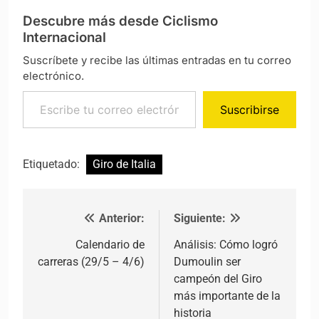
Descubre más desde Ciclismo
Internacional
Suscríbete y recibe las últimas entradas en tu correo
electrónico.
Escribe tu correo electrónico…
Suscribirse
Etiquetado:
Giro de Italia
Anterior:
Siguiente:
Navegación de entradas
Calendario de
Análisis: Cómo logró
carreras (29/5 – 4/6)
Dumoulin ser
campeón del Giro
más importante de la
historia