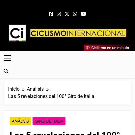
Saltar al contenido
Ciclismo Internacional
Ciclismo en un minuto
Web Dedicada Al Ciclismo Mundial. Entrevistas, Análisis,
Crónicas, Previas Y Más. La Web Ciclista De Referencia.
Inicio
Análisis
Las 5 revelaciones del 100° Giro de Italia
ANÁLISIS
GIRO DE ITALIA