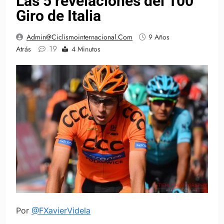
Las 5 revelaciones del 100°
Giro de Italia
Admin@ciclismointernacional.com
9 Años
19
Atrás
4 Minutos
Por
@FXavierVidela