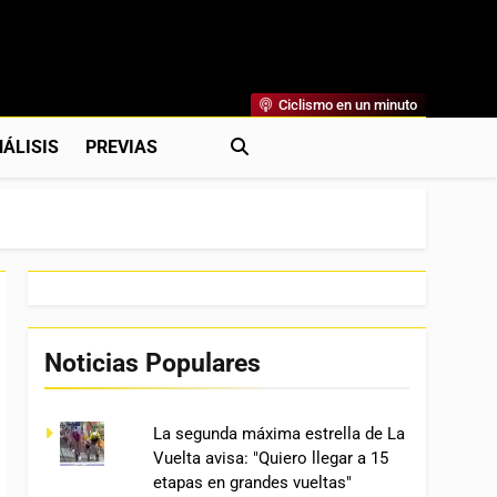
Ciclismo en un minuto
al
rónicas, Previas Y Más. La Web Ciclista De Referencia.
ÁLISIS
PREVIAS
Noticias Populares
La segunda máxima estrella de La
Vuelta avisa: "Quiero llegar a 15
etapas en grandes vueltas"