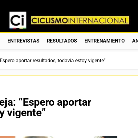
Ciclismo Internacion
Web Dedicada Al Ciclismo Mundial. Entrevistas, Análisis, C
S
ENTREVISTAS
RESULTADOS
ENTRENAMIENTO
AN
Espero aportar resultados, todavía estoy vigente”
eja: “Espero aportar
y vigente”