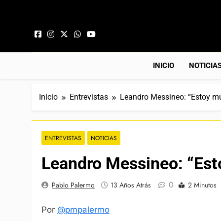
Saltar al contenido
INICIO
NOTICIA
Inicio
Entrevistas
Leandro Messineo: “Estoy m
ENTREVISTAS
NOTICIAS
Leandro Messineo: “Es
0
Pablo Palermo
13 Años Atrás
2 Minutos
Por
@pmpalermo