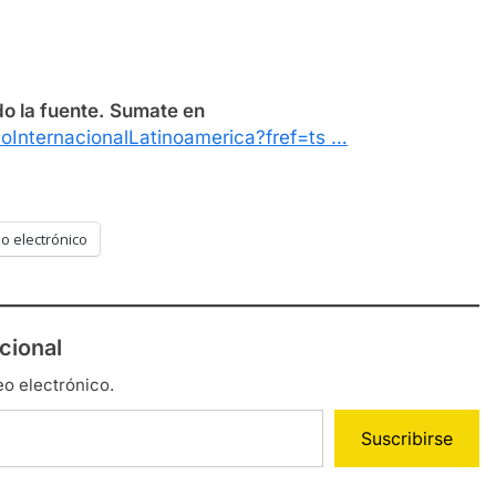
3
o la fuente.
Sumate en
oInternacionalLatinoamerica?fref=ts …
o electrónico
cional
eo electrónico.
Suscribirse