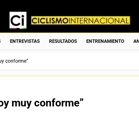
Ciclismo Internacion
Web Dedicada Al Ciclismo Mundial. Entrevistas, Análisis, C
S
ENTREVISTAS
RESULTADOS
ENTRENAMIENTO
AN
uy conforme”
toy muy conforme”