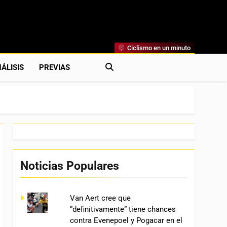
Ciclismo en un minuto
al
rónicas, Previas Y Más. La Web Ciclista De Referencia.
ÁLISIS
PREVIAS
Noticias Populares
Van Aert cree que
“definitivamente” tiene chances
contra Evenepoel y Pogacar en el