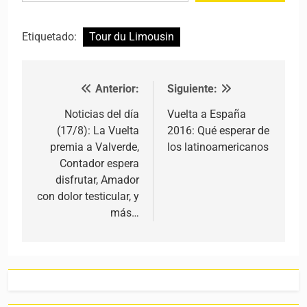
Etiquetado:
Tour du Limousin
Anterior:
Siguiente:
Navegación de entradas
Noticias del día
Vuelta a España
(17/8): La Vuelta
2016: Qué esperar de
premia a Valverde,
los latinoamericanos
Contador espera
disfrutar, Amador
con dolor testicular, y
más…