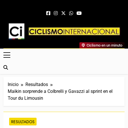
Saltar al contenido
Ciclismo Internacional
Ciclismo en un minuto
Web Dedicada Al Ciclismo Mundial. Entrevistas, Análisis,
Crónicas, Previas Y Más. La Web Ciclista De Referencia.
Inicio
Resultados
Maikin sorprende a Colbrelli y Gavazzi al sprint en el
Tour du Limousin
RESULTADOS