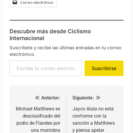
Correo electrónico
Descubre más desde Ciclismo
Internacional
Suscríbete y recibe las últimas entradas en tu correo
electrónico.
Escribe tu correo electrónico…
Suscribirse
Anterior:
Siguiente:
Navegación de entradas
Michael Matthews es
Jayco Alula no está
desclasificado del
conforme con la
podio de Flandes por
sanción a Matthews
una maniobra
y piensa apelar