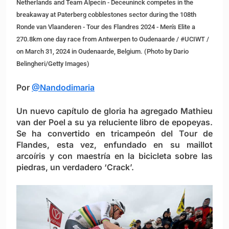
Netherlands and Team Alpecin - Deceuninck competes in the
breakaway at Paterberg cobblestones sector during the 108th
Ronde van Vlaanderen - Tour des Flandres 2024 - Men's Elite a
270.8km one day race from Antwerpen to Oudenaarde / #UCIWT /
on March 31, 2024 in Oudenaarde, Belgium. (Photo by Dario
Belingheri/Getty Images)
Por
@Nandodimaria
Un nuevo capítulo de gloria ha agregado Mathieu
van der Poel a su ya reluciente libro de epopeyas.
Se ha convertido en tricampeón del Tour de
Flandes, esta vez, enfundado en su maillot
arcoíris y con maestría en la bicicleta sobre las
piedras, un verdadero ‘Crack’.