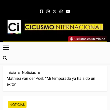
Saltar al contenido
Ciclismo Internacional
Ciclismo en un minuto
Web Dedicada Al Ciclismo Mundial. Entrevistas, Análisis,
Crónicas, Previas Y Más. La Web Ciclista De Referencia.
Inicio
Noticias
Mathieu van der Poel: “Mi temporada ya ha sido un
éxito”
NOTICIAS