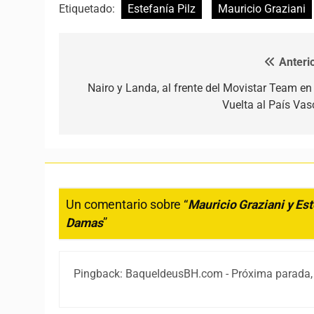
Etiquetado:
Estefanía Pilz
Mauricio Graziani
Anterio
Navegación de entradas
Nairo y Landa, al frente del Movistar Team en 
Vuelta al País Vas
Un comentario sobre “
Mauricio Graziani y Es
Damas
”
Pingback: BaqueIdeusBH.com - Próxima parada,