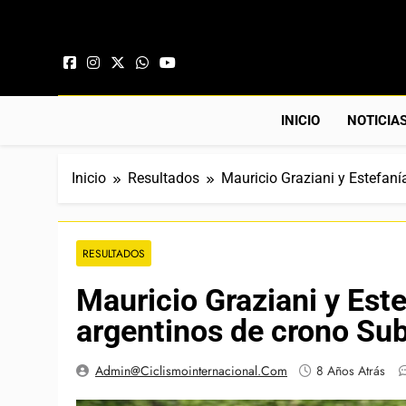
Saltar al contenido
INICIO
NOTICIA
Inicio
Resultados
Mauricio Graziani y Estefan
RESULTADOS
Mauricio Graziani y Est
argentinos de crono Su
Admin@ciclismointernacional.com
8 Años Atrás