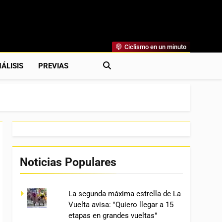
Ciclismo en un minuto
al
rónicas, Previas Y Más. La Web Ciclista De Referencia.
ÁLISIS
PREVIAS
Noticias Populares
La segunda máxima estrella de La
Vuelta avisa: "Quiero llegar a 15
etapas en grandes vueltas"