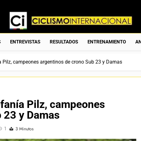
Ciclismo Internacion
Web Dedicada Al Ciclismo Mundial. Entrevistas, Análisis, C
S
ENTREVISTAS
RESULTADOS
ENTRENAMIENTO
AN
ía Pilz, campeones argentinos de crono Sub 23 y Damas
efanía Pilz, campeones
b 23 y Damas
1
3 Minutos