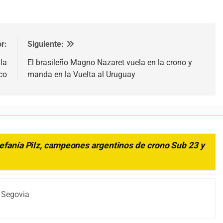
r:
Siguiente:
la
El brasileño Magno Nazaret vuela en la crono y
co
manda en la Vuelta al Uruguay
tefanía Pilz, campeones argentinos de crono Sub 23 y
 Segovia