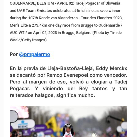
OUDENAARDE, BELGIUM - APRIL 02: Tadej Pogacar of Slovenia
and UAE Team Emirates celebrates at finish line as race winner
during the 107th Ronde van Vlaanderen - Tour des Flandres 2023,
Men's Elite a 273.4km one day race from Brugge to Oudenaarde /
#UCIWT / on April 02, 2023 in Brugge, Belgium. (Photo by Tim de
Waele/Getty Images)
Por
@pmpalermo
En la previa de Lieja-Bastoña-Lieja, Eddy Merckx
se decantó por Remco Evenepoel como vencedor.
Pero al margen de eso, volvió a elogiar a Tadej
Pogacar. Y viniendo del Rey tantos y tan
reiterados halagos, significa mucho.