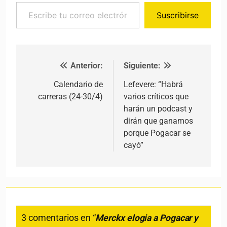
Escribe tu correo electrónico…
Suscribirse
Anterior:
Siguiente:
Navegación de entradas
Calendario de
Lefevere: “Habrá
carreras (24-30/4)
varios críticos que
harán un podcast y
dirán que ganamos
porque Pogacar se
cayó”
3 comentarios en “
Merckx elogia a Pogacar y