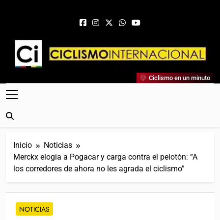
Saltar al contenido
Ciclismo Internacional
Ciclismo en un minuto
Web Dedicada Al Ciclismo Mundial. Entrevistas, Análisis,
Crónicas, Previas Y Más. La Web Ciclista De Referencia.
Inicio
Noticias
Merckx elogia a Pogacar y carga contra el pelotón: “A
los corredores de ahora no les agrada el ciclismo”
NOTICIAS