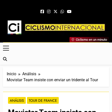
Saltar al contenido
Ciclismo Internacional
Ciclismo en un minuto
Web Dedicada Al Ciclismo Mundial. Entrevistas, Análisis,
Crónicas, Previas Y Más. La Web Ciclista De Referencia.
Inicio
Análisis
Movistar Team insiste con enviar un tridente al Tour
ANÁLISIS
TOUR DE FRANCE