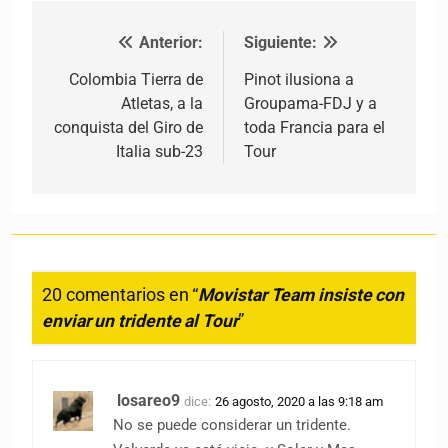
Anterior:
Siguiente:
Navegación de entradas
Colombia Tierra de
Pinot ilusiona a
Atletas, a la
Groupama-FDJ y a
conquista del Giro de
toda Francia para el
Italia sub-23
Tour
20 comentarios en “
Movistar Team insiste con
enviar un tridente al Tour
”
losareo9
dice:
26 agosto, 2020 a las 9:18 am
No se puede considerar un tridente.