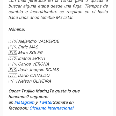
con más jerarquía en la ronda gala o quizás a
buscar alguna etapa desde una fuga. Tiempos de
cambio e incertidumbre se respiran en el hasta
hace unos años temible Movistar.
Nómina:
🇪🇸
Alejandro VALVERDE
🇪🇸
Enric MAS
🇪🇸
Marc SOLER
🇪🇸
Imanol ERVITI
🇪🇸
Carlos VERONA
🇪🇸
José Joaquín ROJAS
🇮🇹
Darío CATALDO
🇵🇹
Nelson OLIVEIRA
Oscar Trujillo Marín
¿Te gusta lo que
hacemos? seguínos
en
Instagram
y
Twitter
Sumate en
facebook:
Ciclismo Internacional