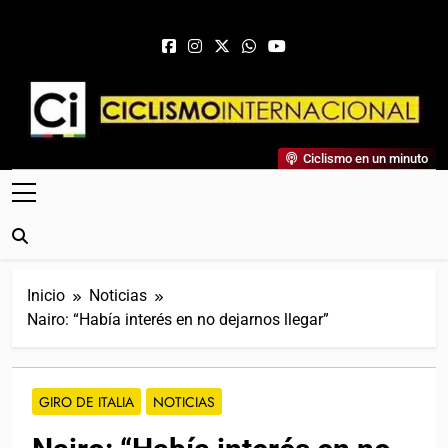
Saltar al contenido
Ciclismo Internacional
Ciclismo en un minuto
Web Dedicada Al Ciclismo Mundial. Entrevistas, Análisis,
Crónicas, Previas Y Más. La Web Ciclista De Referencia.
Inicio
Noticias
Nairo: “Había interés en no dejarnos llegar”
GIRO DE ITALIA
NOTICIAS