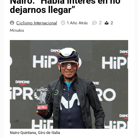
Nairo: “Había interés en no
dejarnos llegar”
2
Ciclismo Internacional
1 Año Atrás
2
Minutos
Nairo Quintana, Giro de Italia