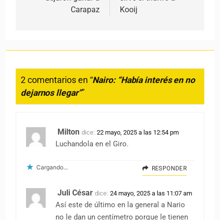
Carapaz
Kooij
2 comentarios en “
Nairo: “Había interés en no
dejarnos llegar”
”
Milton
dice:
22 mayo, 2025 a las 12:54 pm
Luchandola en el Giro.
Cargando...
RESPONDER
Juli César
dice:
24 mayo, 2025 a las 11:07 am
Así este de último en la general a Nario
no le dan un centímetro porque le tienen