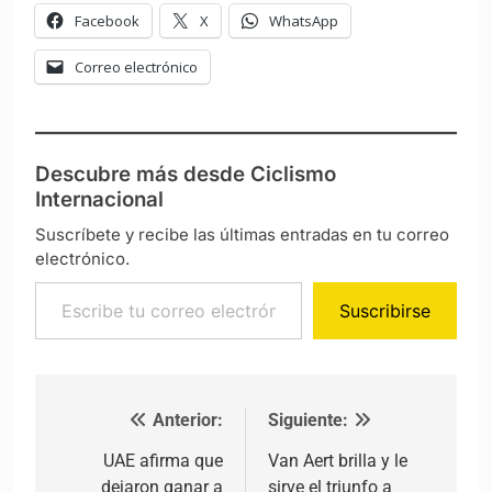
Facebook
X
WhatsApp
Correo electrónico
Descubre más desde Ciclismo
Internacional
Suscríbete y recibe las últimas entradas en tu correo
electrónico.
Escribe tu correo electrónico…
Suscribirse
Anterior:
Siguiente:
Navegación de entradas
UAE afirma que
Van Aert brilla y le
dejaron ganar a
sirve el triunfo a