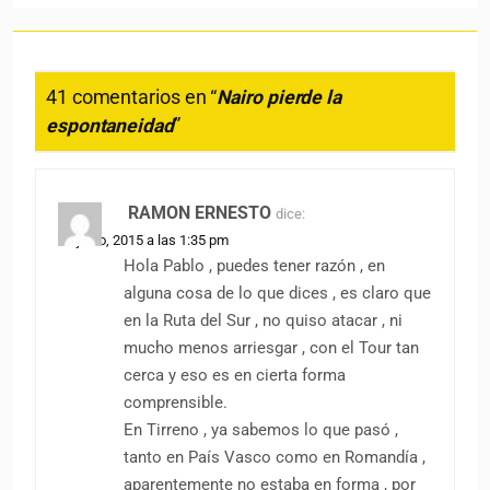
41 comentarios en “
Nairo pierde la
espontaneidad
”
RAMON ERNESTO
dice:
25 junio, 2015 a las 1:35 pm
Hola Pablo , puedes tener razón , en
alguna cosa de lo que dices , es claro que
en la Ruta del Sur , no quiso atacar , ni
mucho menos arriesgar , con el Tour tan
cerca y eso es en cierta forma
comprensible.
En Tirreno , ya sabemos lo que pasó ,
tanto en País Vasco como en Romandía ,
aparentemente no estaba en forma , por