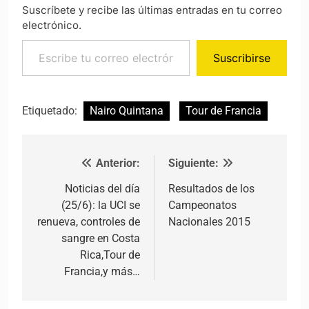
Suscríbete y recibe las últimas entradas en tu correo
electrónico.
Escribe tu correo electrónico…
Suscribirse
Etiquetado:
Nairo Quintana
Tour de Francia
Anterior:
Siguiente:
Navegación de entradas
Noticias del día
Resultados de los
(25/6): la UCI se
Campeonatos
renueva, controles de
Nacionales 2015
sangre en Costa
Rica,Tour de
Francia,y más…