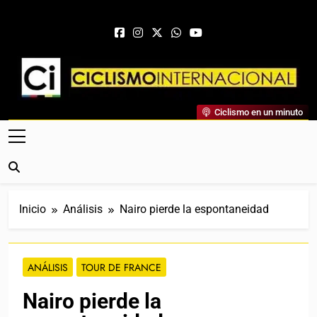
Saltar al contenido
Ciclismo Internacional
Ciclismo en un minuto
Web Dedicada Al Ciclismo Mundial. Entrevistas, Análisis,
Crónicas, Previas Y Más. La Web Ciclista De Referencia.
Inicio
Análisis
Nairo pierde la espontaneidad
ANÁLISIS
TOUR DE FRANCE
Nairo pierde la